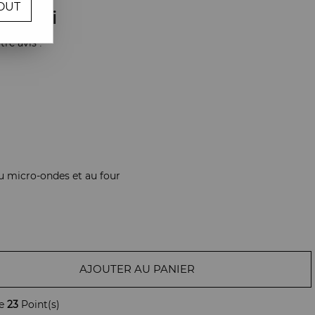
OUT
Gangzai
re avis !
 au micro-ondes et au four
AJOUTER AU PANIER
de
23
Point(s)