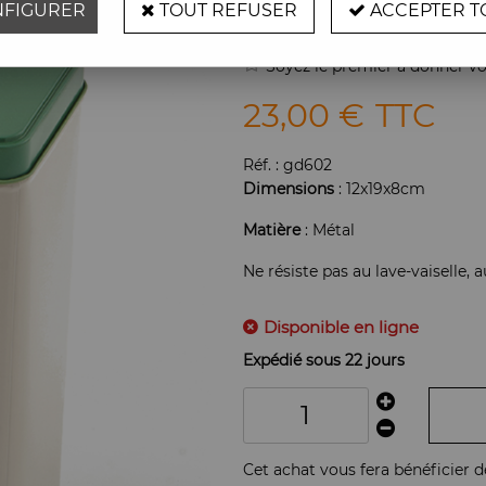
FIGURER
TOUT REFUSER
ACCEPTER T
Boîte Arti Show - 
Soyez le premier à donner vot
23
,
00
€
TTC
Réf. :
gd602
Dimensions
: 12x19x8cm
Matière
: Métal
Ne résiste pas au lave-vaiselle,
Disponible en ligne
Expédié sous 22 jours
Cet achat vous fera bénéficier 