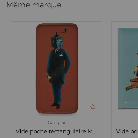
Même marque
Gangzaï
Vide poche rectangulaire Moulinos - Gangzai