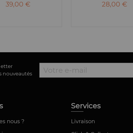
39,00 €
28,00 €
letter
es nouveautés
os
Services
es nous ?
Livraison