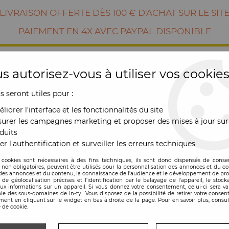
LIVRAISON OFFERTE DÈS 100 € D'ACHAT SUR LE SIT
PAIEMENT EN 4X AVEC PAYPAL DISPONIBLE
s autorisez-vous à utiliser vos cookies
us seront utiles pour :
liorer l'interface et les fonctionnalités du site
urer les campagnes marketing et proposer des mises à jour sur
duits
er l'authentification et surveiller les erreurs techniques
RE
MOBILIER
OUTDOOR
NOUVE
 cookies sont nécessaires à des fins techniques, ils sont donc dispensés de cons
, non obligatoires, peuvent être utilisés pour la personnalisation des annonces et du co
es annonces et du contenu, la connaissance de l'audience et le développement de prod
de géolocalisation précises et l'identification par le balayage de l'appareil, le stock
aux informations sur un appareil. Si vous donnez votre consentement, celui-ci sera va
le des sous-domaines de In-ty . Vous disposez de la possibilité de retirer votre conse
ent en cliquant sur le widget en bas à droite de la page. Pour en savoir plus, consul
 de cookie.
Gangzaï