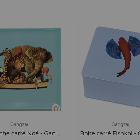
Gangzaï
Gangzaï
Vide poche carré Noé - Gangzai
Boîte carré Fishkoi -