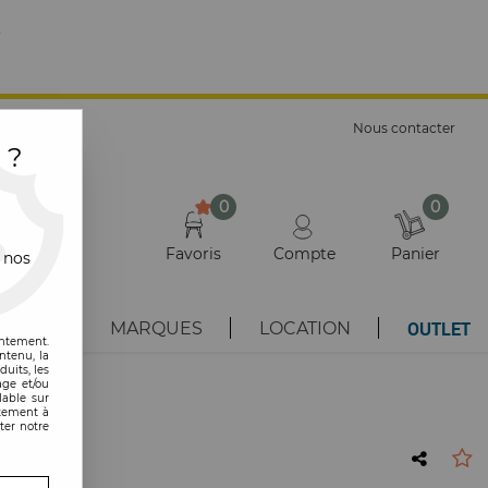
E
Nous contacter
 ?
0
0
Favoris
Compte
Panier
 nos
OUTLET
AUTÉS
MARQUES
LOCATION
entement.
ntenu, la
uits, les
age et/ou
lable sur
ntement à
ter notre