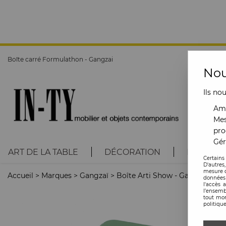
Boîte carré Formulathon - Gangzai
Nou
Ils no
Amé
Mes
pro
Gér
ART DE LA TABLE
DÉCORATION
LUMINAI
Certains
D'autres
mesure d
Accueil
>
Marques
>
Gangzaï
>
Boîte Arti Show - Gangzai
données 
l'accès 
l’ensemb
tout mom
politique