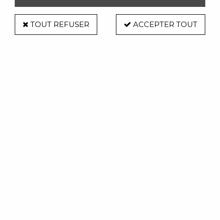
TOUT REFUSER
ACCEPTER TOUT
Applique Tress Grande - Foscarini
Soyez le premier à donner votre avis !
630
,
00
€
TTC