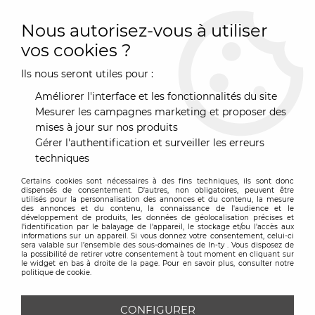
0
Nous autorisez-vous à utiliser
vos cookies ?
Ils nous seront utiles pour :
Accueil
>
Luminaire
>
Appliques murales
>
Applique Tress
Grande - Foscarini
Améliorer l'interface et les fonctionnalités du site
Mesurer les campagnes marketing et proposer des
mises à jour sur nos produits
Gérer l'authentification et surveiller les erreurs
techniques
Certains cookies sont nécessaires à des fins techniques, ils sont donc
dispensés de consentement. D'autres, non obligatoires, peuvent être
utilisés pour la personnalisation des annonces et du contenu, la mesure
des annonces et du contenu, la connaissance de l'audience et le
développement de produits, les données de géolocalisation précises et
l'identification par le balayage de l'appareil, le stockage et/ou l'accès aux
informations sur un appareil. Si vous donnez votre consentement, celui-ci
sera valable sur l’ensemble des sous-domaines de In-ty . Vous disposez de
la possibilité de retirer votre consentement à tout moment en cliquant sur
le widget en bas à droite de la page. Pour en savoir plus, consulter notre
politique de cookie.
CONFIGURER