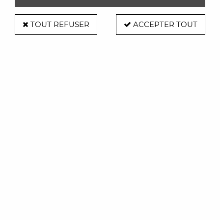
TOUT REFUSER
ACCEPTER TOUT
Bibliothèque Bookworm 3 mètres
Soyez le premier à donner votre avis !
460
,
00
€
TTC