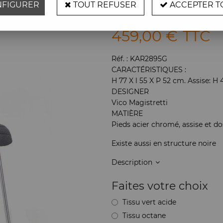
FIGURER
TOUT REFUSER
ACCEPTER T
Soyez le premier à donner vot
459
,
00
€
TTC
Réf. :
KAR2895G
CARACTÉRISTIQUES :
H 77 X l 55 X P 52 cm. Assise: H
DESIGNER
Vico Magistretti
MATIÈRE
Pieds acier chromé, assise et dos
Existe aussi en structure noire
Description
Faites votre choix
Tissu vert acide
Tissu octane