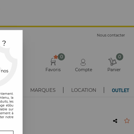
E
Nous contacter
 ?
0
0
Favoris
Compte
Panier
 nos
OUTLET
AUTÉS
MARQUES
LOCATION
entement.
ntenu, la
uits, les
age et/ou
lable sur
ntement à
ter notre
Trevira