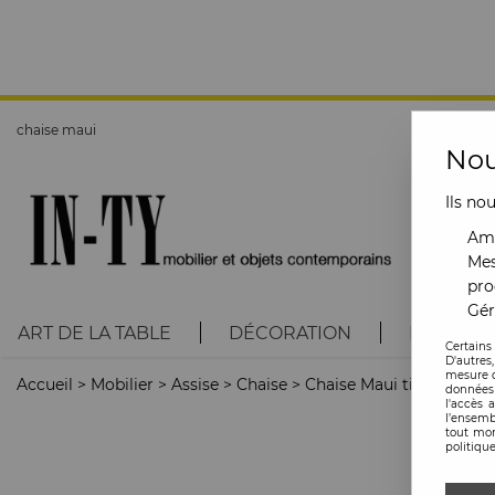
chaise maui
Nou
Ils no
Amé
Mes
pro
Gér
ART DE LA TABLE
DÉCORATION
LUMINAI
Certains
D'autres
mesure d
Accueil
>
Mobilier
>
Assise
>
Chaise
>
Chaise Maui tissu Trevir
données 
l'accès 
l’ensemb
tout mom
politique