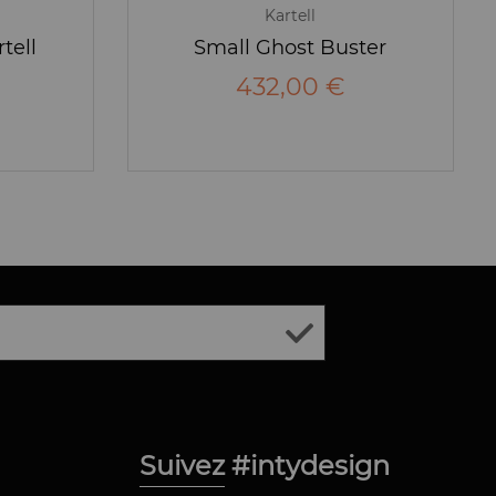
Kartell
tell
Small Ghost Buster
432,00 €
Suivez #intydesign