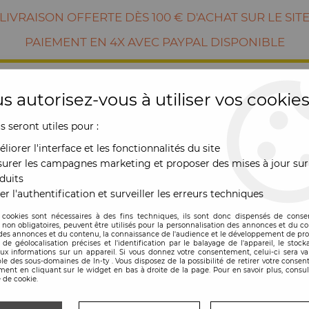
LIVRAISON OFFERTE DÈS 100 € D'ACHAT SUR LE SIT
PAIEMENT EN 4X AVEC PAYPAL DISPONIBLE
s autorisez-vous à utiliser vos cookies
us seront utiles pour :
liorer l'interface et les fonctionnalités du site
urer les campagnes marketing et proposer des mises à jour sur
duits
er l'authentification et surveiller les erreurs techniques
RE
MOBILIER
OUTDOOR
NOUVE
 cookies sont nécessaires à des fins techniques, ils sont donc dispensés de cons
, non obligatoires, peuvent être utilisés pour la personnalisation des annonces et du co
es annonces et du contenu, la connaissance de l'audience et le développement de prod
a
de géolocalisation précises et l'identification par le balayage de l'appareil, le stock
aux informations sur un appareil. Si vous donnez votre consentement, celui-ci sera va
le des sous-domaines de In-ty . Vous disposez de la possibilité de retirer votre conse
ent en cliquant sur le widget en bas à droite de la page. Pour en savoir plus, consul
 de cookie.
Chaise Maui tissu 