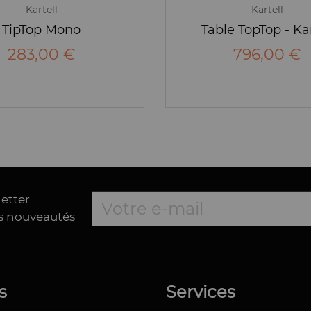
Kartell
Kartell
TipTop Mono
Table TopTop - Kar
283,00 €
796,00 €
letter
es nouveautés
os
Services