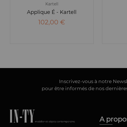
Kartell
Applique É - Kartell
102,00 €
Inscrivez-vous à notre News
pour être informés de nos dernièr
A prop