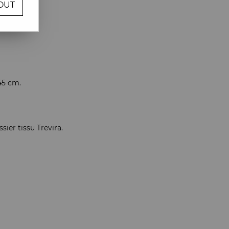
OUT
re avis !
 45 cm.
sier tissu Trevira.