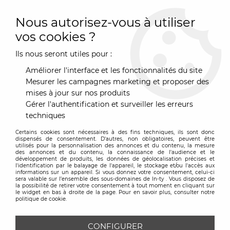
0
Nous autorisez-vous à utiliser
vos cookies ?
Ils nous seront utiles pour :
Accueil
>
Mobilier
>
Assise
>
Chaise
>
Chaise Victoria Ghost
Améliorer l'interface et les fonctionnalités du site
Mesurer les campagnes marketing et proposer des
mises à jour sur nos produits
Gérer l'authentification et surveiller les erreurs
techniques
Certains cookies sont nécessaires à des fins techniques, ils sont donc
dispensés de consentement. D'autres, non obligatoires, peuvent être
utilisés pour la personnalisation des annonces et du contenu, la mesure
des annonces et du contenu, la connaissance de l'audience et le
développement de produits, les données de géolocalisation précises et
l'identification par le balayage de l'appareil, le stockage et/ou l'accès aux
informations sur un appareil. Si vous donnez votre consentement, celui-ci
sera valable sur l’ensemble des sous-domaines de In-ty . Vous disposez de
la possibilité de retirer votre consentement à tout moment en cliquant sur
le widget en bas à droite de la page. Pour en savoir plus, consulter notre
politique de cookie.
CONFIGURER