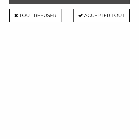
TOUT REFUSER
ACCEPTER TOUT
Chaise Victoria Ghost
Soyez le premier à donner votre avis !
281
,
00
€
TTC
Réf. :
KAR4857
Polycarbonate transparent ou coloré dans la masse
Pour l'intérieur & l'extérieur - Supporte jusqu'à 120 kg
H 90 x l 38 x Prof 40 cm - H assise 46 cm