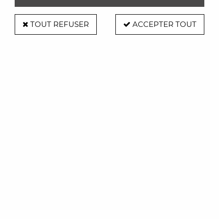
TOUT REFUSER
ACCEPTER TOUT
Alessi
Bouilloire Oiseau 9093BB Noir mat -
Michael Graves - Alessi
185,00 €
ACHAT RAPIDE