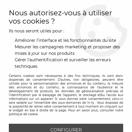
0
Nous autorisez-vous à utiliser
vos cookies ?
Ils nous seront utiles pour :
Accueil
>
Designers
>
Michael Graves
Améliorer l'interface et les fonctionnalités du site
MICHAEL GRAVES
Mesurer les campagnes marketing et proposer des
mises à jour sur nos produits
Gérer l'authentification et surveiller les erreurs
TRIER & FILTRER
techniques
Certains cookies sont nécessaires à des fins techniques, ils sont donc
5 articles sur
5
dispensés de consentement. D'autres, non obligatoires, peuvent être
utilisés pour la personnalisation des annonces et du contenu, la mesure
des annonces et du contenu, la connaissance de l'audience et le
développement de produits, les données de géolocalisation précises et
l'identification par le balayage de l'appareil, le stockage et/ou l'accès aux
informations sur un appareil. Si vous donnez votre consentement, celui-ci
sera valable sur l’ensemble des sous-domaines de In-ty . Vous disposez de
la possibilité de retirer votre consentement à tout moment en cliquant sur
le widget en bas à droite de la page. Pour en savoir plus, consulter notre
politique de cookie.
CONFIGURER