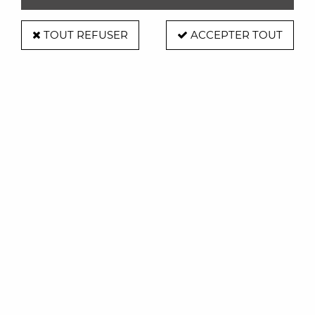
TOUT REFUSER
ACCEPTER TOUT
Etagère Downtown
Soyez le premier à donner votre avis !
864
,
00
€
TTC
Réf. :
MAGISMT250
Polyéthylène
Largeur 54 cm x Prof 51 cm x H 183 cm
Intérieur et l'extérieur