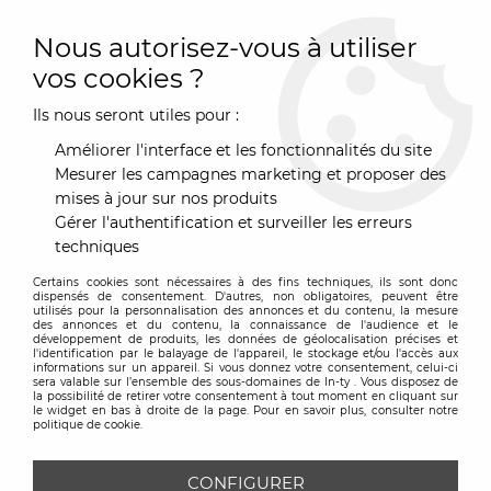
0
Nous autorisez-vous à utiliser
vos cookies ?
Ils nous seront utiles pour :
Accueil
>
Mobilier
>
Mobilier
>
Etagères
>
Etagère Downtown
Améliorer l'interface et les fonctionnalités du site
Mesurer les campagnes marketing et proposer des
mises à jour sur nos produits
Gérer l'authentification et surveiller les erreurs
techniques
Certains cookies sont nécessaires à des fins techniques, ils sont donc
dispensés de consentement. D'autres, non obligatoires, peuvent être
utilisés pour la personnalisation des annonces et du contenu, la mesure
des annonces et du contenu, la connaissance de l'audience et le
développement de produits, les données de géolocalisation précises et
l'identification par le balayage de l'appareil, le stockage et/ou l'accès aux
informations sur un appareil. Si vous donnez votre consentement, celui-ci
sera valable sur l’ensemble des sous-domaines de In-ty . Vous disposez de
la possibilité de retirer votre consentement à tout moment en cliquant sur
le widget en bas à droite de la page. Pour en savoir plus, consulter notre
politique de cookie.
CONFIGURER