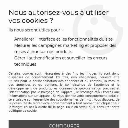
0
Nous autorisez-vous à utiliser
vos cookies ?
Ils nous seront utiles pour :
Accueil
>
Mobilier
>
Assise
>
Pouf & Chauffeuse
>
Fatboy Buggle
up
Améliorer l'interface et les fonctionnalités du site
Mesurer les campagnes marketing et proposer des
mises à jour sur nos produits
Gérer l'authentification et surveiller les erreurs
techniques
Certains cookies sont nécessaires à des fins techniques, ils sont donc
dispensés de consentement. D'autres, non obligatoires, peuvent être
utilisés pour la personnalisation des annonces et du contenu, la mesure
des annonces et du contenu, la connaissance de l'audience et le
développement de produits, les données de géolocalisation précises et
l'identification par le balayage de l'appareil, le stockage et/ou l'accès aux
informations sur un appareil. Si vous donnez votre consentement, celui-ci
sera valable sur l’ensemble des sous-domaines de In-ty . Vous disposez de
la possibilité de retirer votre consentement à tout moment en cliquant sur
le widget en bas à droite de la page. Pour en savoir plus, consulter notre
politique de cookie.
CONFIGURER