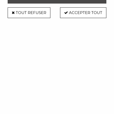
TOUT REFUSER
ACCEPTER TOUT
Fatboy Buggle up
Soyez le premier à donner votre avis !
329
,
00
€
TTC