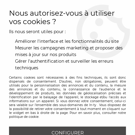
0
Nous autorisez-vous à utiliser
vos cookies ?
Ils nous seront utiles pour :
Accueil
>
Mobilier
>
Assise
>
Fauteuil
>
Fauteuil bas Sam Son
plastique
Améliorer l'interface et les fonctionnalités du site
Mesurer les campagnes marketing et proposer des
mises à jour sur nos produits
Gérer l'authentification et surveiller les erreurs
techniques
Certains cookies sont nécessaires à des fins techniques, ils sont donc
dispensés de consentement. D'autres, non obligatoires, peuvent être
utilisés pour la personnalisation des annonces et du contenu, la mesure
des annonces et du contenu, la connaissance de l'audience et le
développement de produits, les données de géolocalisation précises et
l'identification par le balayage de l'appareil, le stockage et/ou l'accès aux
informations sur un appareil. Si vous donnez votre consentement, celui-ci
sera valable sur l’ensemble des sous-domaines de In-ty . Vous disposez de
la possibilité de retirer votre consentement à tout moment en cliquant sur
le widget en bas à droite de la page. Pour en savoir plus, consulter notre
politique de cookie.
CONFIGURER