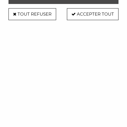
TOUT REFUSER
ACCEPTER TOUT
Fauteuil bas Sam Son plastique
Soyez le premier à donner votre avis !
720
,
00
€
TTC