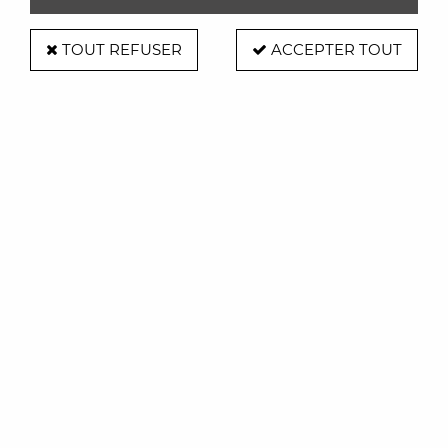
TOUT REFUSER
ACCEPTER TOUT
Fauteuil jetlag chair
Soyez le premier à donner votre avis !
399
,
00
€
TTC
À partir de
Réf. :
PLUSTJETLAGSEAT