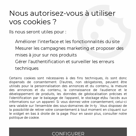
0
Nous autorisez-vous à utiliser
vos cookies ?
Ils nous seront utiles pour :
Accueil
>
Mobilier
>
Mobilier
>
Mobilier lumineux
>
Fauteuil
jetlag chair
Améliorer l'interface et les fonctionnalités du site
Mesurer les campagnes marketing et proposer des
mises à jour sur nos produits
Gérer l'authentification et surveiller les erreurs
techniques
Certains cookies sont nécessaires à des fins techniques, ils sont donc
dispensés de consentement. D'autres, non obligatoires, peuvent être
utilisés pour la personnalisation des annonces et du contenu, la mesure
des annonces et du contenu, la connaissance de l'audience et le
développement de produits, les données de géolocalisation précises et
l'identification par le balayage de l'appareil, le stockage et/ou l'accès aux
informations sur un appareil. Si vous donnez votre consentement, celui-ci
sera valable sur l’ensemble des sous-domaines de In-ty . Vous disposez de
la possibilité de retirer votre consentement à tout moment en cliquant sur
le widget en bas à droite de la page. Pour en savoir plus, consulter notre
politique de cookie.
CONFIGURER