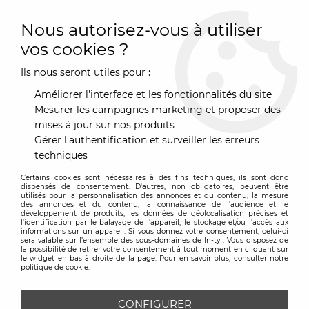
0
Nous autorisez-vous à utiliser
vos cookies ?
Ils nous seront utiles pour :
Accueil
>
Outdoor
>
Mobilier extérieur
>
Chaise longue, Hamac & Rocking chair
>
Hamac Headdemock -
Améliorer l'interface et les fonctionnalités du site
Fatboy
Mesurer les campagnes marketing et proposer des
mises à jour sur nos produits
Gérer l'authentification et surveiller les erreurs
techniques
Certains cookies sont nécessaires à des fins techniques, ils sont donc
dispensés de consentement. D'autres, non obligatoires, peuvent être
utilisés pour la personnalisation des annonces et du contenu, la mesure
des annonces et du contenu, la connaissance de l'audience et le
développement de produits, les données de géolocalisation précises et
l'identification par le balayage de l'appareil, le stockage et/ou l'accès aux
informations sur un appareil. Si vous donnez votre consentement, celui-ci
sera valable sur l’ensemble des sous-domaines de In-ty . Vous disposez de
la possibilité de retirer votre consentement à tout moment en cliquant sur
le widget en bas à droite de la page. Pour en savoir plus, consulter notre
politique de cookie.
CONFIGURER