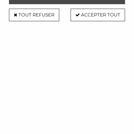
TOUT REFUSER
ACCEPTER TOUT
Hamac Headdemock - Fatboy
Soyez le premier à donner votre avis !