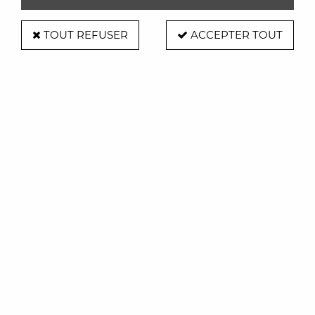
TOUT REFUSER
ACCEPTER TOUT
Lampe à poser Teddy girl
rechargeable velvet - Qeeboo
Soyez le premier à donner votre avis !