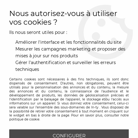
0
Nous autorisez-vous à utiliser
vos cookies ?
Ils nous seront utiles pour :
Accueil
>
Luminaire
>
Lampe de table
>
Lampe à poser Teddy
girl rechargeable velvet - Qeeboo
Améliorer l'interface et les fonctionnalités du site
Mesurer les campagnes marketing et proposer des
mises à jour sur nos produits
Gérer l'authentification et surveiller les erreurs
techniques
Certains cookies sont nécessaires à des fins techniques, ils sont donc
dispensés de consentement. D'autres, non obligatoires, peuvent être
utilisés pour la personnalisation des annonces et du contenu, la mesure
des annonces et du contenu, la connaissance de l'audience et le
développement de produits, les données de géolocalisation précises et
l'identification par le balayage de l'appareil, le stockage et/ou l'accès aux
informations sur un appareil. Si vous donnez votre consentement, celui-ci
sera valable sur l’ensemble des sous-domaines de In-ty . Vous disposez de
la possibilité de retirer votre consentement à tout moment en cliquant sur
le widget en bas à droite de la page. Pour en savoir plus, consulter notre
politique de cookie.
CONFIGURER