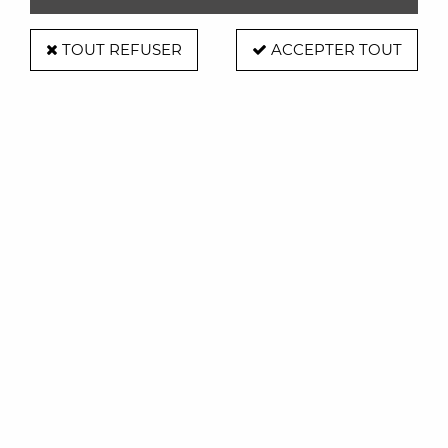
TOUT REFUSER
ACCEPTER TOUT
Pare feu inox et verre
Soyez le premier à donner votre avis !
617
,
10
€
TTC