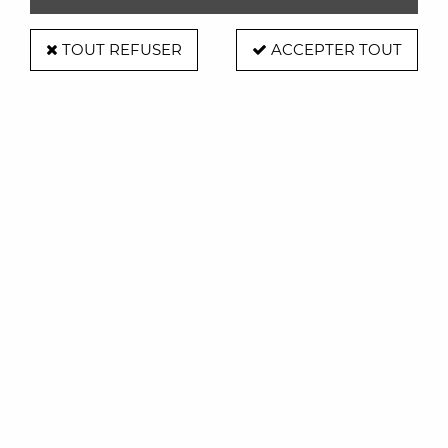
TOUT REFUSER
ACCEPTER TOUT
Patère Globo - Magis
Soyez le premier à donner votre avis !
40
,
00
€
TTC