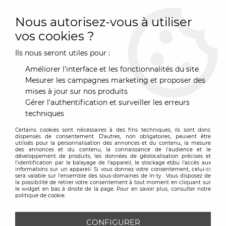
0
Nous autorisez-vous à utiliser
vos cookies ?
Ils nous seront utiles pour :
Accueil
>
Décoration
>
Rangement
>
Porte-manteaux - Patères
>
Patère Globo - Magis
Améliorer l'interface et les fonctionnalités du site
Mesurer les campagnes marketing et proposer des
mises à jour sur nos produits
Gérer l'authentification et surveiller les erreurs
techniques
Certains cookies sont nécessaires à des fins techniques, ils sont donc
dispensés de consentement. D'autres, non obligatoires, peuvent être
utilisés pour la personnalisation des annonces et du contenu, la mesure
des annonces et du contenu, la connaissance de l'audience et le
développement de produits, les données de géolocalisation précises et
l'identification par le balayage de l'appareil, le stockage et/ou l'accès aux
informations sur un appareil. Si vous donnez votre consentement, celui-ci
sera valable sur l’ensemble des sous-domaines de In-ty . Vous disposez de
la possibilité de retirer votre consentement à tout moment en cliquant sur
le widget en bas à droite de la page. Pour en savoir plus, consulter notre
politique de cookie.
CONFIGURER