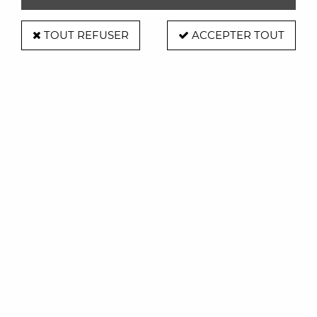
TOUT REFUSER
ACCEPTER TOUT
Sac à bouteilles - Noir - Reisenthel
Soyez le premier à donner votre avis !
11
,
95
€
TTC