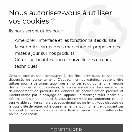
0
Nous autorisez-vous à utiliser
vos cookies ?
Ils nous seront utiles pour :
Accueil
>
Art de la Table
>
Rangement & Électroménager
>
Sac, lunch box & Caddie
>
Sac à bouteilles - Noir - Reisenthel
Améliorer l'interface et les fonctionnalités du site
Mesurer les campagnes marketing et proposer des
mises à jour sur nos produits
Gérer l'authentification et surveiller les erreurs
techniques
Certains cookies sont nécessaires à des fins techniques, ils sont donc
dispensés de consentement. D'autres, non obligatoires, peuvent être
utilisés pour la personnalisation des annonces et du contenu, la mesure
des annonces et du contenu, la connaissance de l'audience et le
développement de produits, les données de géolocalisation précises et
l'identification par le balayage de l'appareil, le stockage et/ou l'accès aux
informations sur un appareil. Si vous donnez votre consentement, celui-ci
sera valable sur l’ensemble des sous-domaines de In-ty . Vous disposez de
la possibilité de retirer votre consentement à tout moment en cliquant sur
le widget en bas à droite de la page. Pour en savoir plus, consulter notre
politique de cookie.
CONFIGURER