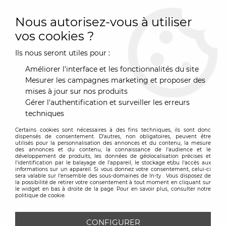
0
Nous autorisez-vous à utiliser
vos cookies ?
Ils nous seront utiles pour :
Accueil
>
Luminaire
>
Suspension
>
Suspension Discoco Ø 53 cm
Améliorer l'interface et les fonctionnalités du site
Mesurer les campagnes marketing et proposer des
mises à jour sur nos produits
Gérer l'authentification et surveiller les erreurs
techniques
Certains cookies sont nécessaires à des fins techniques, ils sont donc
dispensés de consentement. D'autres, non obligatoires, peuvent être
utilisés pour la personnalisation des annonces et du contenu, la mesure
des annonces et du contenu, la connaissance de l'audience et le
développement de produits, les données de géolocalisation précises et
l'identification par le balayage de l'appareil, le stockage et/ou l'accès aux
informations sur un appareil. Si vous donnez votre consentement, celui-ci
sera valable sur l’ensemble des sous-domaines de In-ty . Vous disposez de
la possibilité de retirer votre consentement à tout moment en cliquant sur
le widget en bas à droite de la page. Pour en savoir plus, consulter notre
politique de cookie.
CONFIGURER