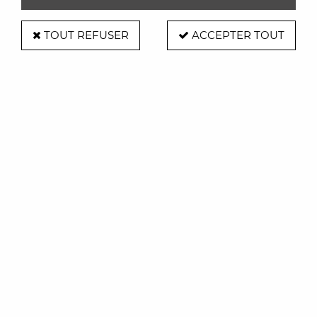
TOUT REFUSER
ACCEPTER TOUT
Suspension Discoco Ø 53 cm
Soyez le premier à donner votre avis !
911
,
00
€
TTC