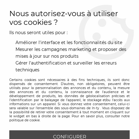
0
Nous autorisez-vous à utiliser
vos cookies ?
Ils nous seront utiles pour :
Accueil
>
Mobilier
>
Nos tables
>
Tables
>
Table Aise L140 cm bois
/ fixe
Améliorer l'interface et les fonctionnalités du site
Mesurer les campagnes marketing et proposer des
mises à jour sur nos produits
Gérer l'authentification et surveiller les erreurs
techniques
Certains cookies sont nécessaires à des fins techniques, ils sont donc
dispensés de consentement. D'autres, non obligatoires, peuvent être
utilisés pour la personnalisation des annonces et du contenu, la mesure
des annonces et du contenu, la connaissance de l'audience et le
développement de produits, les données de géolocalisation précises et
l'identification par le balayage de l'appareil, le stockage et/ou l'accès aux
informations sur un appareil. Si vous donnez votre consentement, celui-ci
sera valable sur l’ensemble des sous-domaines de In-ty . Vous disposez de
la possibilité de retirer votre consentement à tout moment en cliquant sur
le widget en bas à droite de la page. Pour en savoir plus, consulter notre
politique de cookie.
CONFIGURER