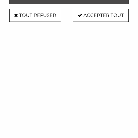
TOUT REFUSER
ACCEPTER TOUT
Table Aise L140 cm bois / fixe
Soyez le premier à donner votre avis !
2085
,
00
€
TTC
À partir de