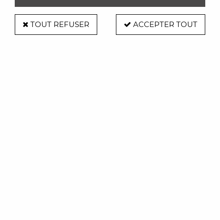
TOUT REFUSER
ACCEPTER TOUT
Table BOB de Ondarreta 160 x90
cm
Soyez le premier à donner votre avis !