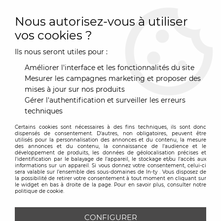
0
Nous autorisez-vous à utiliser
vos cookies ?
Ils nous seront utiles pour :
Accueil
>
Mobilier
>
Nos tables
>
Tables
>
Table BOB de
Ondarreta 160 x90 cm
Améliorer l'interface et les fonctionnalités du site
Mesurer les campagnes marketing et proposer des
mises à jour sur nos produits
Gérer l'authentification et surveiller les erreurs
techniques
Certains cookies sont nécessaires à des fins techniques, ils sont donc
dispensés de consentement. D'autres, non obligatoires, peuvent être
utilisés pour la personnalisation des annonces et du contenu, la mesure
des annonces et du contenu, la connaissance de l'audience et le
développement de produits, les données de géolocalisation précises et
l'identification par le balayage de l'appareil, le stockage et/ou l'accès aux
informations sur un appareil. Si vous donnez votre consentement, celui-ci
sera valable sur l’ensemble des sous-domaines de In-ty . Vous disposez de
la possibilité de retirer votre consentement à tout moment en cliquant sur
le widget en bas à droite de la page. Pour en savoir plus, consulter notre
politique de cookie.
CONFIGURER