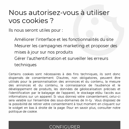
0
Nous autorisez-vous à utiliser
vos cookies ?
Ils nous seront utiles pour :
Accueil
>
Marques
>
Kartell
>
Table Glossy blanche - Kartell
Améliorer l'interface et les fonctionnalités du site
Mesurer les campagnes marketing et proposer des
mises à jour sur nos produits
Gérer l'authentification et surveiller les erreurs
techniques
Certains cookies sont nécessaires à des fins techniques, ils sont donc
dispensés de consentement. D'autres, non obligatoires, peuvent être
utilisés pour la personnalisation des annonces et du contenu, la mesure
des annonces et du contenu, la connaissance de l'audience et le
développement de produits, les données de géolocalisation précises et
l'identification par le balayage de l'appareil, le stockage et/ou l'accès aux
informations sur un appareil. Si vous donnez votre consentement, celui-ci
sera valable sur l’ensemble des sous-domaines de In-ty . Vous disposez de
la possibilité de retirer votre consentement à tout moment en cliquant sur
le widget en bas à droite de la page. Pour en savoir plus, consulter notre
politique de cookie.
CONFIGURER