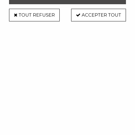
TOUT REFUSER
ACCEPTER TOUT
Table Glossy blanche - Kartell
Soyez le premier à donner votre avis !
2752
,
00
€
TTC
À partir de