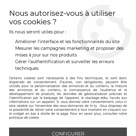
0
Nous autorisez-vous à utiliser
vos cookies ?
Ils nous seront utiles pour :
Accueil
>
Mobilier
>
Nos tables
>
Table basse
>
Table basse
Around Large
Améliorer l'interface et les fonctionnalités du site
Mesurer les campagnes marketing et proposer des
mises à jour sur nos produits
Gérer l'authentification et surveiller les erreurs
techniques
Certains cookies sont nécessaires à des fins techniques, ils sont donc
dispensés de consentement. D'autres, non obligatoires, peuvent être
utilisés pour la personnalisation des annonces et du contenu, la mesure
des annonces et du contenu, la connaissance de l'audience et le
développement de produits, les données de géolocalisation précises et
l'identification par le balayage de l'appareil, le stockage et/ou l'accès aux
informations sur un appareil. Si vous donnez votre consentement, celui-ci
sera valable sur l’ensemble des sous-domaines de In-ty . Vous disposez de
la possibilité de retirer votre consentement à tout moment en cliquant sur
le widget en bas à droite de la page. Pour en savoir plus, consulter notre
politique de cookie.
CONFIGURER