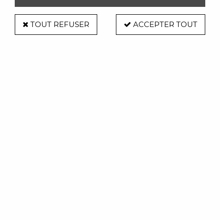
TOUT REFUSER
ACCEPTER TOUT
Table basse Around Large
Soyez le premier à donner votre avis !
699
,
00
€
TTC