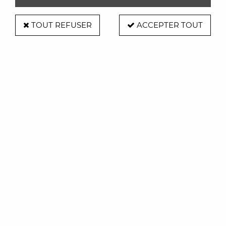
TOUT REFUSER
ACCEPTER TOUT
Tête de lit Patchwork
Soyez le premier à donner votre avis !
1649
,
50
€
TTC
Réf. :
SANCPATCHWORK
Longueur: 328 cm
Hauteur: 84 cm