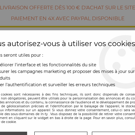
LIVRAISON OFFERTE DÈS 100 € D'ACHAT SUR LE SIT
PAIEMENT EN 4X AVEC PAYPAL DISPONIBLE
s autorisez-vous à utiliser vos cookies
us seront utiles pour :
liorer l'interface et les fonctionnalités du site
urer les campagnes marketing et proposer des mises à jour sur
duits
er l'authentification et surveiller les erreurs techniques
RE
MOBILIER
OUTDOOR
NOUVE
 cookies sont nécessaires à des fins techniques, ils sont donc dispensés de cons
, non obligatoires, peuvent être utilisés pour la personnalisation des annonces et du co
es annonces et du contenu, la connaissance de l'audience et le développement de prod
am - Karman
de géolocalisation précises et l'identification par le balayage de l'appareil, le stock
aux informations sur un appareil. Si vous donnez votre consentement, celui-ci sera va
le des sous-domaines de In-ty . Vous disposez de la possibilité de retirer votre conse
ent en cliquant sur le widget en bas à droite de la page. Pour en savoir plus, consul
 de cookie.