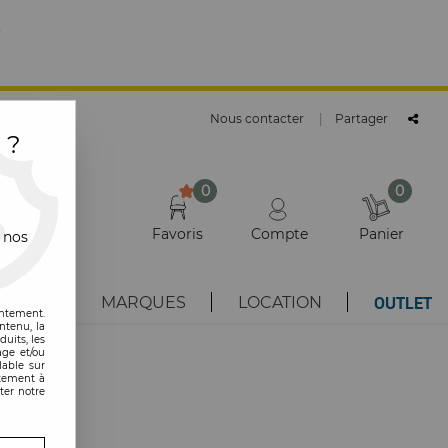
E
Nous contacter
|
Partager
 ?
0
0
Favoris
Compte
Panier
 nos
OUTLET
AUTÉS
MARQUES
LOCATION
entement.
ntenu, la
uits, les
age et/ou
lable sur
ntement à
ter notre