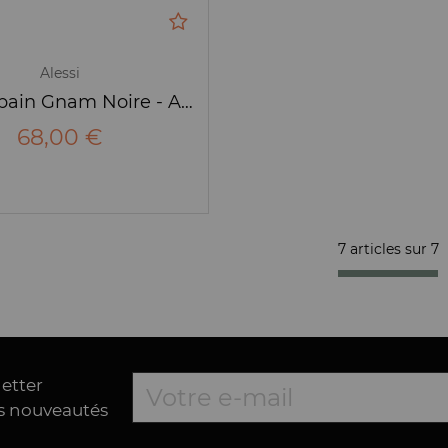
Alessi
Boîte à pain Gnam Noire - Alessi
68,00 €
7 articles sur
7
letter
es nouveautés