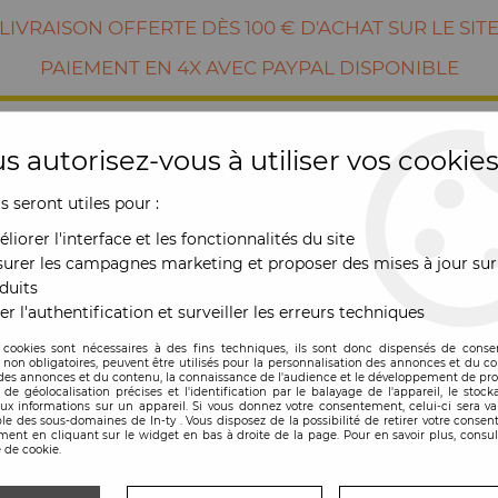
LIVRAISON OFFERTE DÈS 100 € D'ACHAT SUR LE SIT
PAIEMENT EN 4X AVEC PAYPAL DISPONIBLE
s autorisez-vous à utiliser vos cookies
us seront utiles pour :
liorer l'interface et les fonctionnalités du site
urer les campagnes marketing et proposer des mises à jour sur
duits
er l'authentification et surveiller les erreurs techniques
RE
MOBILIER
OUTDOOR
NOUVE
 cookies sont nécessaires à des fins techniques, ils sont donc dispensés de cons
, non obligatoires, peuvent être utilisés pour la personnalisation des annonces et du co
es annonces et du contenu, la connaissance de l'audience et le développement de prod
che à pain
de géolocalisation précises et l'identification par le balayage de l'appareil, le stock
aux informations sur un appareil. Si vous donnez votre consentement, celui-ci sera va
le des sous-domaines de In-ty . Vous disposez de la possibilité de retirer votre conse
HUCHE À PAIN
ent en cliquant sur le widget en bas à droite de la page. Pour en savoir plus, consul
 de cookie.