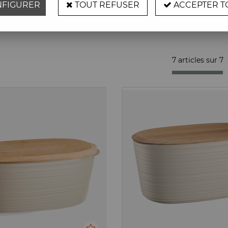
FIGURER
TOUT REFUSER
ACCEPTER T
Prix
7 articles sur
7