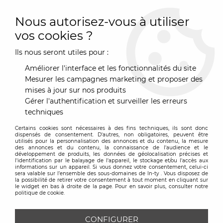
0
Nous autorisez-vous à utiliser
vos cookies ?
Ils nous seront utiles pour :
Accueil
>
Art de la Table
>
Rangement & Électroménager
>
Boîte de cuisine
>
Bocal hermétique Alessi 100 Values collection
Améliorer l'interface et les fonctionnalités du site
Jaune GM
Mesurer les campagnes marketing et proposer des
mises à jour sur nos produits
Gérer l'authentification et surveiller les erreurs
techniques
Certains cookies sont nécessaires à des fins techniques, ils sont donc
dispensés de consentement. D'autres, non obligatoires, peuvent être
utilisés pour la personnalisation des annonces et du contenu, la mesure
des annonces et du contenu, la connaissance de l'audience et le
développement de produits, les données de géolocalisation précises et
l'identification par le balayage de l'appareil, le stockage et/ou l'accès aux
informations sur un appareil. Si vous donnez votre consentement, celui-ci
sera valable sur l’ensemble des sous-domaines de In-ty . Vous disposez de
la possibilité de retirer votre consentement à tout moment en cliquant sur
le widget en bas à droite de la page. Pour en savoir plus, consulter notre
politique de cookie.
CONFIGURER