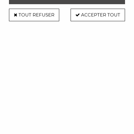
TOUT REFUSER
ACCEPTER TOUT
Bocal hermétique Alessi 100 Values
collection Jaune GM
Soyez le premier à donner votre avis !