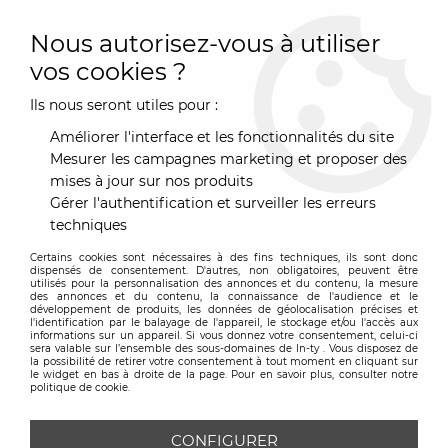
0
Nous autorisez-vous à utiliser
vos cookies ?
Ils nous seront utiles pour :
Accueil
>
Art de la Table
>
Café & Thé
>
Bouilloire
>
Bouilloire
Byzance- Electrique Accordéon - Pylônes
Améliorer l'interface et les fonctionnalités du site
Mesurer les campagnes marketing et proposer des
mises à jour sur nos produits
Gérer l'authentification et surveiller les erreurs
techniques
Certains cookies sont nécessaires à des fins techniques, ils sont donc
dispensés de consentement. D'autres, non obligatoires, peuvent être
utilisés pour la personnalisation des annonces et du contenu, la mesure
des annonces et du contenu, la connaissance de l'audience et le
développement de produits, les données de géolocalisation précises et
l'identification par le balayage de l'appareil, le stockage et/ou l'accès aux
informations sur un appareil. Si vous donnez votre consentement, celui-ci
sera valable sur l’ensemble des sous-domaines de In-ty . Vous disposez de
la possibilité de retirer votre consentement à tout moment en cliquant sur
le widget en bas à droite de la page. Pour en savoir plus, consulter notre
politique de cookie.
CONFIGURER