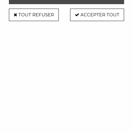
TOUT REFUSER
ACCEPTER TOUT
Bouilloire Byzance- Electrique
Accordéon - Pylônes
Soyez le premier à donner votre avis !