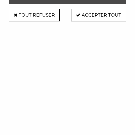
TOUT REFUSER
ACCEPTER TOUT
Bureau Zoé - Drugeot
Soyez le premier à donner votre avis !
1500
,
00
€
TTC