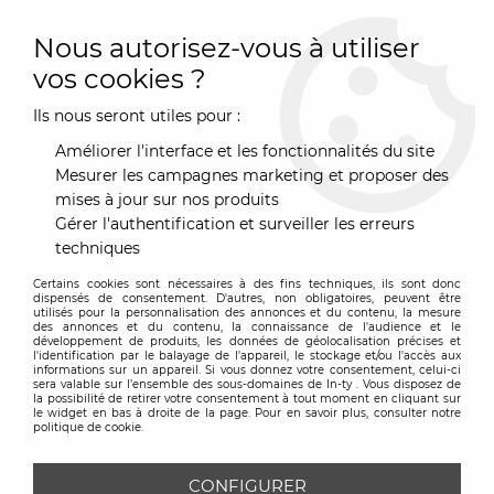
0
Nous autorisez-vous à utiliser
vos cookies ?
Ils nous seront utiles pour :
Accueil
>
Marques
>
Drugeot Manufacture
>
Bureau Zoé -
Drugeot
Améliorer l'interface et les fonctionnalités du site
Mesurer les campagnes marketing et proposer des
mises à jour sur nos produits
Gérer l'authentification et surveiller les erreurs
techniques
Certains cookies sont nécessaires à des fins techniques, ils sont donc
dispensés de consentement. D'autres, non obligatoires, peuvent être
utilisés pour la personnalisation des annonces et du contenu, la mesure
des annonces et du contenu, la connaissance de l'audience et le
développement de produits, les données de géolocalisation précises et
l'identification par le balayage de l'appareil, le stockage et/ou l'accès aux
informations sur un appareil. Si vous donnez votre consentement, celui-ci
sera valable sur l’ensemble des sous-domaines de In-ty . Vous disposez de
la possibilité de retirer votre consentement à tout moment en cliquant sur
le widget en bas à droite de la page. Pour en savoir plus, consulter notre
politique de cookie.
CONFIGURER