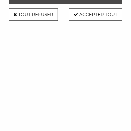
TOUT REFUSER
ACCEPTER TOUT
Canapé Lili - Résistub
Soyez le premier à donner votre avis !
1260
,
00
€
TTC