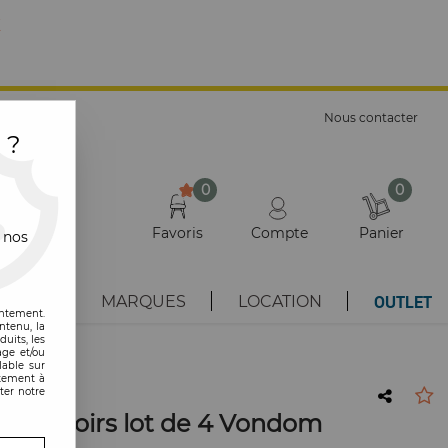
E
Nous contacter
 ?
0
0
Favoris
Compte
Panier
 nos
OUTLET
AUTÉS
MARQUES
LOCATION
entement.
ntenu, la
uits, les
age et/ou
lable sur
ntement à
ter notre
accoudoirs lot de 4 Vondom