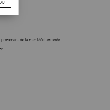
OUT
re avis !
lé provenant de la mer Méditerranée
re