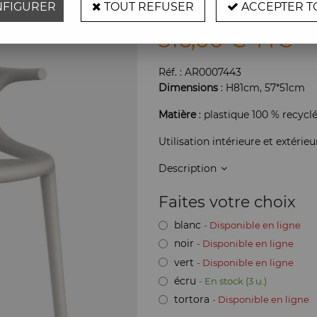
FIGURER
TOUT REFUSER
ACCEPTER T
Soyez le premier à donner vot
516
,
00
€
TTC
Réf. :
AR0007443
Dimensions
: H81cm, 57*51cm
Matière
: plastique 100 % recyc
Utilisation intérieure et extérieu
Description
Faites votre choix
blanc
- Disponible en ligne
noir
- Disponible en ligne
vert
- Disponible en ligne
écru
- En stock (3 u.)
tortora
- Disponible en ligne