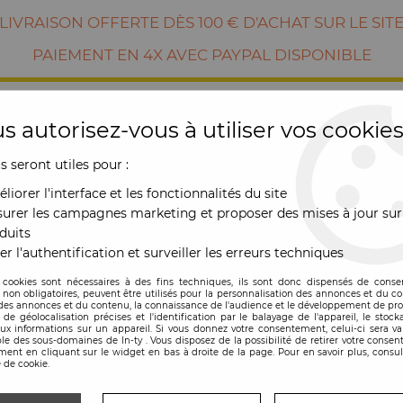
LIVRAISON OFFERTE DÈS 100 € D'ACHAT SUR LE SIT
PAIEMENT EN 4X AVEC PAYPAL DISPONIBLE
s autorisez-vous à utiliser vos cookies
us seront utiles pour :
liorer l'interface et les fonctionnalités du site
urer les campagnes marketing et proposer des mises à jour sur
duits
er l'authentification et surveiller les erreurs techniques
RE
MOBILIER
OUTDOOR
NOUVE
 cookies sont nécessaires à des fins techniques, ils sont donc dispensés de cons
, non obligatoires, peuvent être utilisés pour la personnalisation des annonces et du co
es annonces et du contenu, la connaissance de l'audience et le développement de prod
doirs lot de 4 Vondom
de géolocalisation précises et l'identification par le balayage de l'appareil, le stock
aux informations sur un appareil. Si vous donnez votre consentement, celui-ci sera va
le des sous-domaines de In-ty . Vous disposez de la possibilité de retirer votre conse
ent en cliquant sur le widget en bas à droite de la page. Pour en savoir plus, consul
 de cookie.
Chaise Ibiza avec 