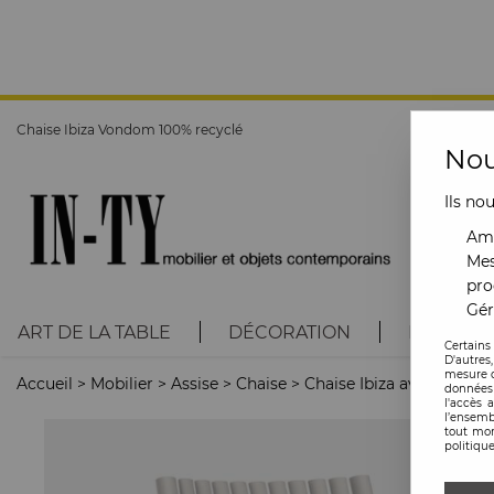
Chaise Ibiza Vondom 100% recyclé
Nou
Ils no
Amé
Mes
pro
Gér
ART DE LA TABLE
DÉCORATION
LUMINAI
Certains
D'autres
mesure d
Accueil
>
Mobilier
>
Assise
>
Chaise
>
Chaise Ibiza avec accou
données 
l'accès 
l’ensemb
tout mom
politique