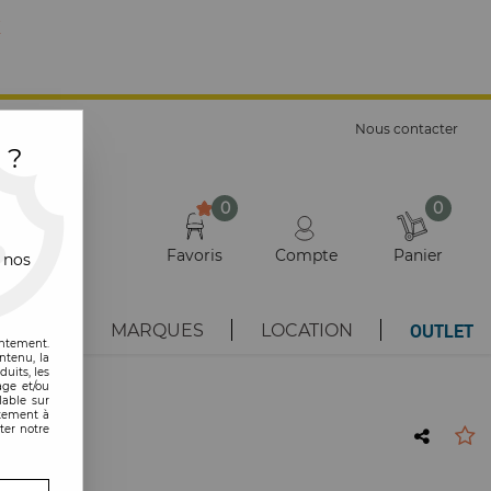
E
Nous contacter
 ?
0
0
Favoris
Compte
Panier
 nos
OUTLET
AUTÉS
MARQUES
LOCATION
entement.
ntenu, la
uits, les
age et/ou
lable sur
ntement à
ter notre
ku