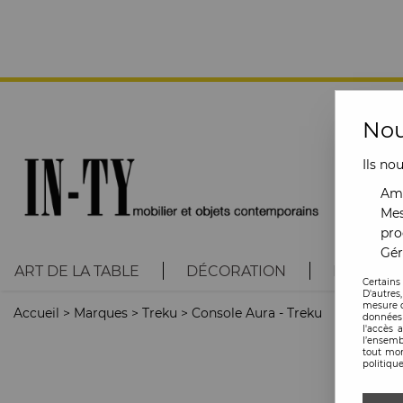
Nou
Ils no
Amé
Mes
pro
Gér
ART DE LA TABLE
DÉCORATION
LUMINAI
Certains
D'autres
mesure d
Accueil
>
Marques
>
Treku
>
Console Aura - Treku
données 
l'accès 
l’ensemb
tout mom
politique