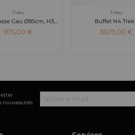
Treku
Treku
Table basse Gau Ø85cm, H30cm- Treku
Buffet N4 Trek
975,00 €
3509,00 €
letter
es nouveautés