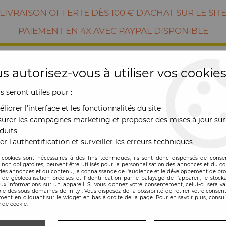
LIVRAISON OFFERTE DÈS 100 € D'ACHAT SUR LE SIT
PAIEMENT EN 4X AVEC PAYPAL DISPONIBLE
s autorisez-vous à utiliser vos cookies
us seront utiles pour :
liorer l'interface et les fonctionnalités du site
urer les campagnes marketing et proposer des mises à jour sur
duits
er l'authentification et surveiller les erreurs techniques
RE
MOBILIER
OUTDOOR
NOUVE
 cookies sont nécessaires à des fins techniques, ils sont donc dispensés de cons
, non obligatoires, peuvent être utilisés pour la personnalisation des annonces et du co
es annonces et du contenu, la connaissance de l'audience et le développement de prod
de géolocalisation précises et l'identification par le balayage de l'appareil, le stock
aux informations sur un appareil. Si vous donnez votre consentement, celui-ci sera va
le des sous-domaines de In-ty . Vous disposez de la possibilité de retirer votre conse
ent en cliquant sur le widget en bas à droite de la page. Pour en savoir plus, consul
 de cookie.
Console Aura - Tre