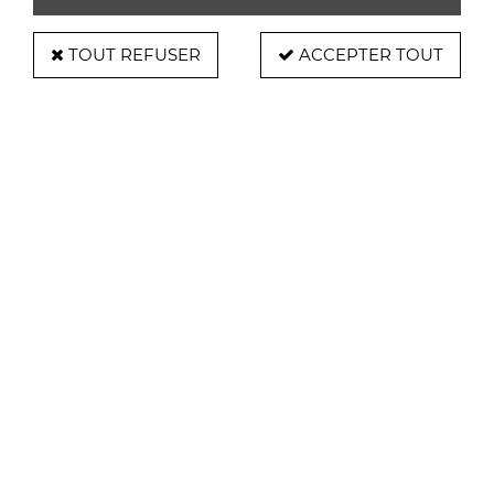
TOUT REFUSER
ACCEPTER TOUT
Normann Copenhagen
Miroir Bogin - Normann Copenhagen
670,00 €
VOIR LE PRODUIT