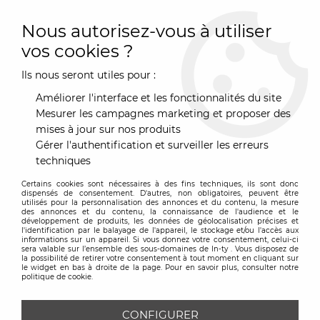
0
Nous autorisez-vous à utiliser
vos cookies ?
Ils nous seront utiles pour :
Accueil
>
Décoration
>
Décor mural & Ambiance
>
Miroir
Améliorer l'interface et les fonctionnalités du site
MIROIR
Mesurer les campagnes marketing et proposer des
mises à jour sur nos produits
Gérer l'authentification et surveiller les erreurs
techniques
TRIER & FILTRER
Certains cookies sont nécessaires à des fins techniques, ils sont donc
dispensés de consentement. D'autres, non obligatoires, peuvent être
utilisés pour la personnalisation des annonces et du contenu, la mesure
des annonces et du contenu, la connaissance de l'audience et le
51 articles sur
51
développement de produits, les données de géolocalisation précises et
l'identification par le balayage de l'appareil, le stockage et/ou l'accès aux
informations sur un appareil. Si vous donnez votre consentement, celui-ci
sera valable sur l’ensemble des sous-domaines de In-ty . Vous disposez de
la possibilité de retirer votre consentement à tout moment en cliquant sur
le widget en bas à droite de la page. Pour en savoir plus, consulter notre
politique de cookie.
CONFIGURER