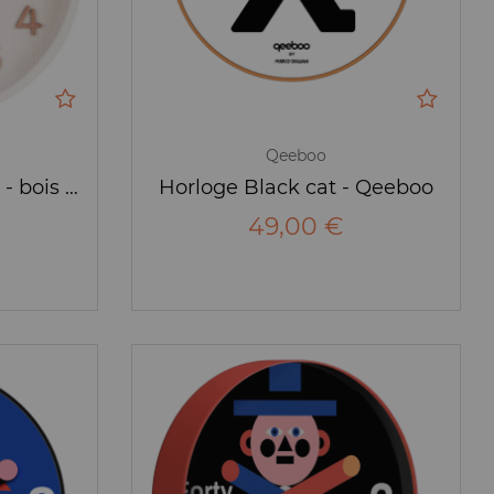
Qeeboo
Horloge Pure D.22cm - bois blanc - Karlsson
Horloge Black cat - Qeeboo
49,00 €