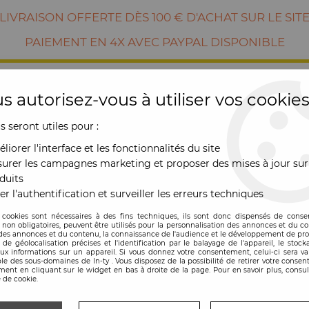
LIVRAISON OFFERTE DÈS 100 € D'ACHAT SUR LE SIT
PAIEMENT EN 4X AVEC PAYPAL DISPONIBLE
s autorisez-vous à utiliser vos cookies
us seront utiles pour :
liorer l'interface et les fonctionnalités du site
urer les campagnes marketing et proposer des mises à jour sur
duits
er l'authentification et surveiller les erreurs techniques
RE
MOBILIER
OUTDOOR
NOUVE
 cookies sont nécessaires à des fins techniques, ils sont donc dispensés de cons
, non obligatoires, peuvent être utilisés pour la personnalisation des annonces et du co
es annonces et du contenu, la connaissance de l'audience et le développement de prod
de géolocalisation précises et l'identification par le balayage de l'appareil, le stock
aux informations sur un appareil. Si vous donnez votre consentement, celui-ci sera va
le des sous-domaines de In-ty . Vous disposez de la possibilité de retirer votre conse
HORLOGE
ent en cliquant sur le widget en bas à droite de la page. Pour en savoir plus, consul
 de cookie.