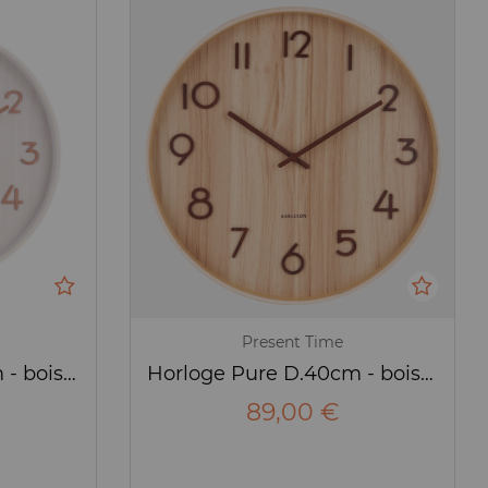
Present Time
Horloge Pure D.40cm - bois blanchi - Karlsson
Horloge Pure D.40cm - bois clair - Karlsson
89,00 €