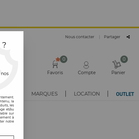
E
Nous contacter
|
Partager
 ?
0
0
Favoris
Compte
Panier
 nos
OUTLET
AUTÉS
MARQUES
LOCATION
entement.
ntenu, la
uits, les
age et/ou
lable sur
ntement à
ter notre