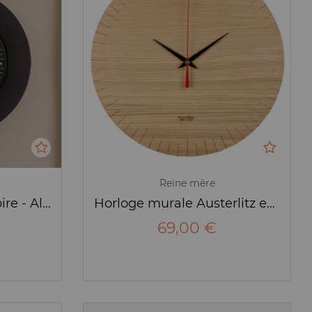
Reine mère
Horloge Momento Noire - Alessi
Horloge murale Austerlitz en bois – Reine Mère
69,00 €