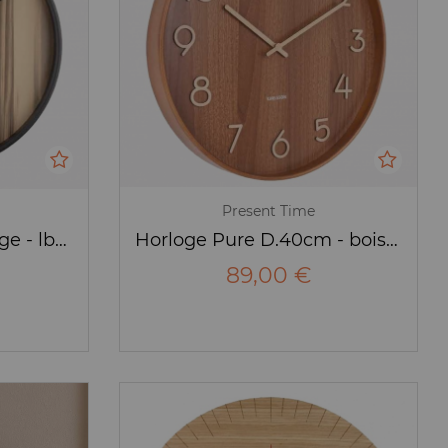
Present Time
Horloge Wood Melange - lbois clair- Karlsson
Horloge Pure D.40cm - bois foncé - Karlsson
89,00 €