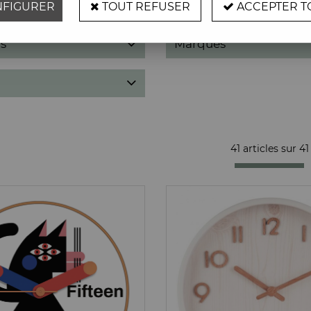
FIGURER
TOUT REFUSER
ACCEPTER T
s
Marques
41 articles sur
41