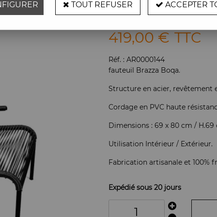
FIGURER
TOUT REFUSER
ACCEPTER T
Soyez le premier à donner vot
419
,
00
€
TTC
Réf. :
AR0000144
fauteuil Brazza Boqa.
Structure en acier, revêtement e
Cordage en PVC haute résistance
Dimensions : 69 x 80 cm / H.69 
Utilisation Intérieur / Extérieur.
Fabrication artisanale et 100% f
Expédié sous 20 jours