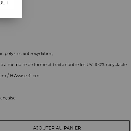
OUT
re avis !
n polyzinc anti-oxydation,
 à mémoire de forme et traité contre les UV. 100% recyclable.
cm / H.Assise 31 cm
rançaise.
AJOUTER AU PANIER