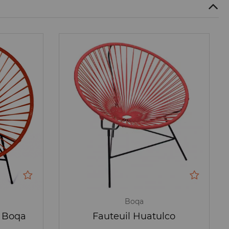
Boqa
- Boqa
Fauteuil Huatulco