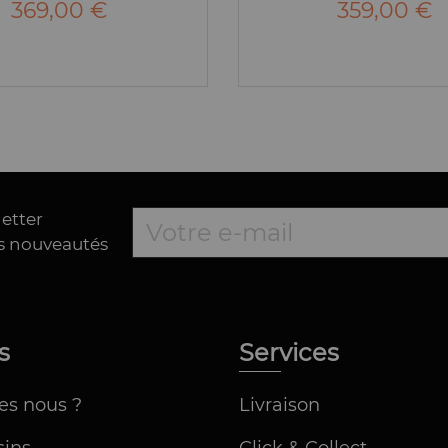
369,00 €
359,00 €
letter
es nouveautés
os
Services
es nous ?
Livraison
ins
Click & Collect