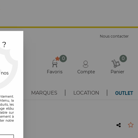
E
Nous contacter
 ?
0
0
Favoris
Compte
Panier
 nos
OUTLET
AUTÉS
MARQUES
LOCATION
entement.
ntenu, la
uits, les
age et/ou
lable sur
ntement à
ter notre
oir