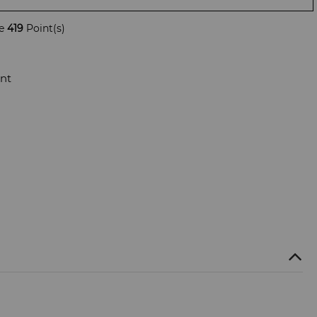
de
419
Point(s)
nt