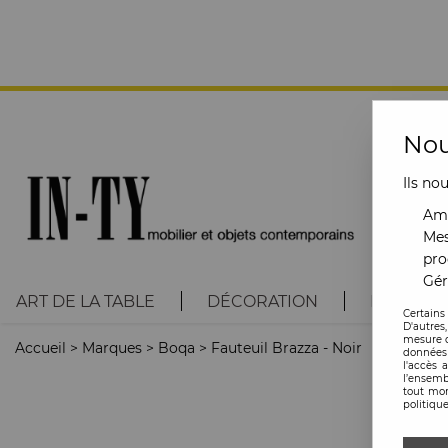
Nou
Ils no
Amé
Mes
pro
Gér
ART DE LA TABLE
DÉCORATION
LUMINAI
Certains
D'autres
mesure d
Accueil
>
Marques
>
Boqa
>
Fauteuil Brazza - Noir
données 
l'accès 
l’ensemb
tout mom
politique