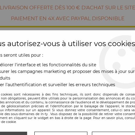
LIVRAISON OFFERTE DÈS 100 € D'ACHAT SUR LE SIT
PAIEMENT EN 4X AVEC PAYPAL DISPONIBLE
s autorisez-vous à utiliser vos cookies
us seront utiles pour :
liorer l'interface et les fonctionnalités du site
urer les campagnes marketing et proposer des mises à jour sur
duits
er l'authentification et surveiller les erreurs techniques
RE
MOBILIER
OUTDOOR
NOUVE
 cookies sont nécessaires à des fins techniques, ils sont donc dispensés de cons
, non obligatoires, peuvent être utilisés pour la personnalisation des annonces et du co
es annonces et du contenu, la connaissance de l'audience et le développement de prod
de géolocalisation précises et l'identification par le balayage de l'appareil, le stock
aux informations sur un appareil. Si vous donnez votre consentement, celui-ci sera va
le des sous-domaines de In-ty . Vous disposez de la possibilité de retirer votre conse
ent en cliquant sur le widget en bas à droite de la page. Pour en savoir plus, consul
 de cookie.
Fauteuil Brazza - N