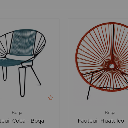
Boqa
Boqa
teuil Coba - Boqa
Fauteuil Huatulco 