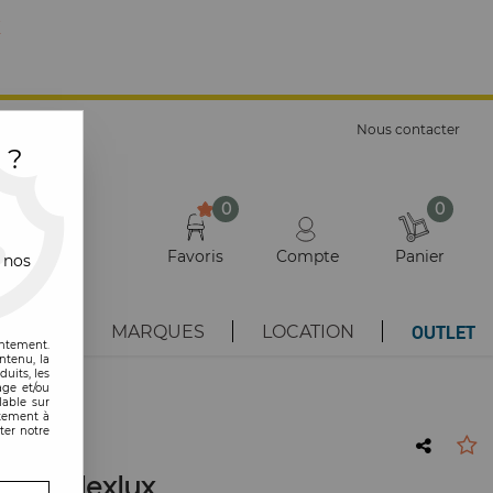
E
Nous contacter
 ?
0
0
Favoris
Compte
Panier
 nos
OUTLET
AUTÉS
MARQUES
LOCATION
entement.
ntenu, la
uits, les
age et/ou
lable sur
ntement à
ter notre
ant - Flexlux