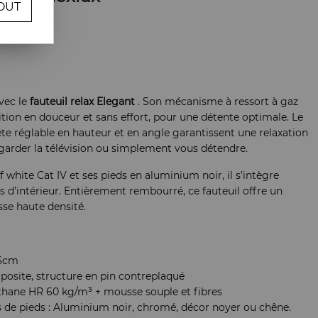
OUT
re avis !
vec le
fauteuil relax Elegant
. Son mécanisme à ressort à gaz
ion en douceur et sans effort, pour une détente optimale. Le
ête réglable en hauteur et en angle garantissent une relaxation
 regarder la télévision ou simplement vous détendre.
white Cat IV et ses pieds en aluminium noir, il s’intègre
s d’intérieur. Entièrement rembourré, ce fauteuil offre un
se haute densité.
76cm
posite, structure en pin contreplaqué
thane HR 60 kg/m³ + mousse souple et fibres
s de pieds : Aluminium noir, chromé, décor noyer ou chêne.