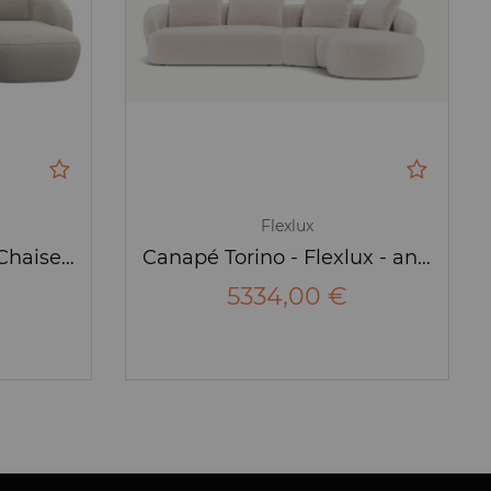
Flexlux
Canapé Torino 2.5p + Chaise longue - Flexlux
Canapé Torino - Flexlux - angle
5334,00 €