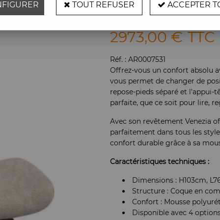
FIGURER
TOUT REFUSER
ACCEPTER T
Soyez le premier à donner vot
2973
,
00
€
TTC
Réf. :
AR0007531
Offrez-vous un confort absolu a
vous permet de changer de posit
repose-pieds séparé et l'appui-t
parfaite, que ce soit pour lire,
Avec son revêtement Venezia off 
parfaitement dans tous les style
confort durable grâce à sa mous
Caractéristiques techniques :
Dimensions : H103cm, L
Structure : Coque en com
Confort : Mousse polyuré
Disponible avec 4 option