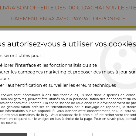
LIVRAISON OFFERTE DÈS 100 € D'ACHAT SUR LE SIT
PAIEMENT EN 4X AVEC PAYPAL DISPONIBLE
s autorisez-vous à utiliser vos cookies
us seront utiles pour :
liorer l'interface et les fonctionnalités du site
urer les campagnes marketing et proposer des mises à jour sur
duits
er l'authentification et surveiller les erreurs techniques
RE
MOBILIER
OUTDOOR
NOUVE
 cookies sont nécessaires à des fins techniques, ils sont donc dispensés de cons
, non obligatoires, peuvent être utilisés pour la personnalisation des annonces et du co
es annonces et du contenu, la connaissance de l'audience et le développement de prod
 Flexlux
de géolocalisation précises et l'identification par le balayage de l'appareil, le stock
aux informations sur un appareil. Si vous donnez votre consentement, celui-ci sera va
le des sous-domaines de In-ty . Vous disposez de la possibilité de retirer votre conse
ent en cliquant sur le widget en bas à droite de la page. Pour en savoir plus, consul
 de cookie.
Fauteuil relax Eleg