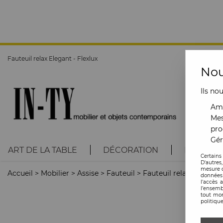
Fauteuil relax Elegant - Flexlux
Nou
Ils no
Amé
Mes
pro
Gér
ART DE LA TABLE
DÉCORATION
LUMINAI
Certains
D'autres
mesure d
Accueil
>
Mobilier
>
Assise
>
Fauteuil
>
Fauteuil relax Elegant -
données 
l'accès 
l’ensemb
tout mom
politique