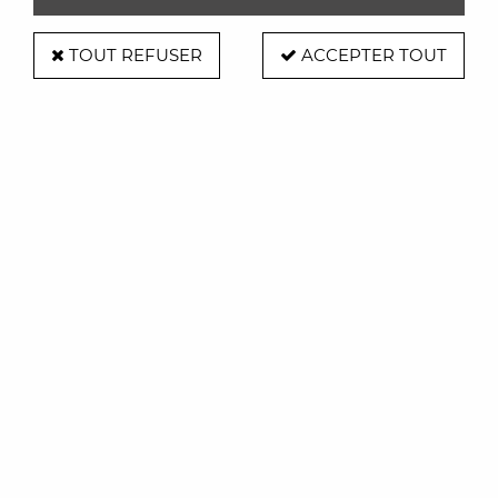
TOUT REFUSER
ACCEPTER TOUT
Fauteuil Spun - Magis
Soyez le premier à donner votre avis !
600
,
00
€
TTC