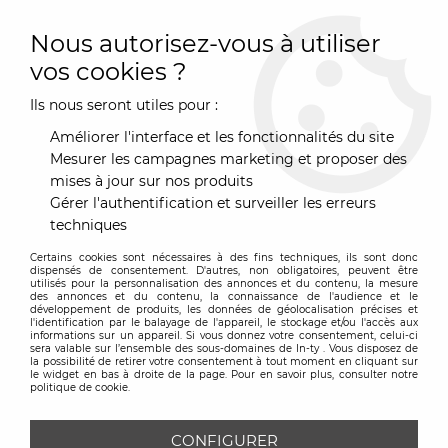
0
Nous autorisez-vous à utiliser
vos cookies ?
Ils nous seront utiles pour :
Accueil
>
Mobilier
>
Assise
>
Fauteuil
>
Fauteuil Spun - Magis
Améliorer l'interface et les fonctionnalités du site
Mesurer les campagnes marketing et proposer des
mises à jour sur nos produits
Gérer l'authentification et surveiller les erreurs
techniques
Certains cookies sont nécessaires à des fins techniques, ils sont donc
dispensés de consentement. D'autres, non obligatoires, peuvent être
utilisés pour la personnalisation des annonces et du contenu, la mesure
des annonces et du contenu, la connaissance de l'audience et le
développement de produits, les données de géolocalisation précises et
l'identification par le balayage de l'appareil, le stockage et/ou l'accès aux
informations sur un appareil. Si vous donnez votre consentement, celui-ci
sera valable sur l’ensemble des sous-domaines de In-ty . Vous disposez de
la possibilité de retirer votre consentement à tout moment en cliquant sur
le widget en bas à droite de la page. Pour en savoir plus, consulter notre
politique de cookie.
CONFIGURER