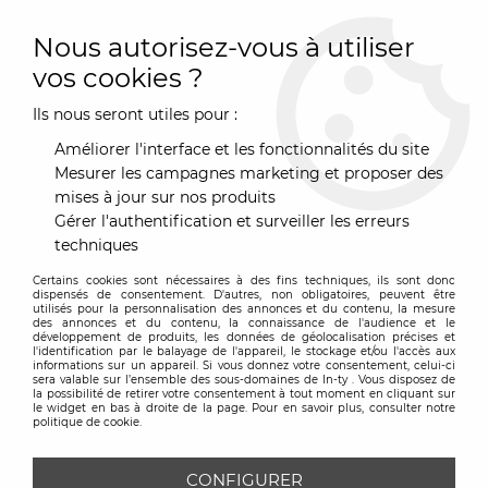
0
Nous autorisez-vous à utiliser
vos cookies ?
Ils nous seront utiles pour :
Accueil
>
Karman
Améliorer l'interface et les fonctionnalités du site
PRODUITS DE LA MARQUE KARMAN
Mesurer les campagnes marketing et proposer des
mises à jour sur nos produits
Gérer l'authentification et surveiller les erreurs
techniques
0 article sur
10
Certains cookies sont nécessaires à des fins techniques, ils sont donc
dispensés de consentement. D'autres, non obligatoires, peuvent être
utilisés pour la personnalisation des annonces et du contenu, la mesure
des annonces et du contenu, la connaissance de l'audience et le
VOIR LES ARTICLES PRÉCÉDENTS
développement de produits, les données de géolocalisation précises et
l'identification par le balayage de l'appareil, le stockage et/ou l'accès aux
informations sur un appareil. Si vous donnez votre consentement, celui-ci
0 article sur
10
sera valable sur l’ensemble des sous-domaines de In-ty . Vous disposez de
la possibilité de retirer votre consentement à tout moment en cliquant sur
le widget en bas à droite de la page. Pour en savoir plus, consulter notre
politique de cookie.
CONFIGURER