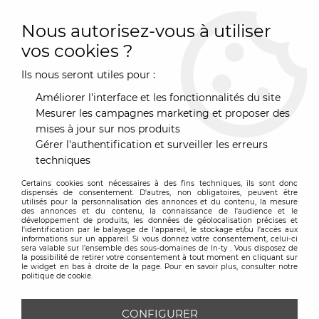
0
Nous autorisez-vous à utiliser
vos cookies ?
Ils nous seront utiles pour :
Accueil
>
Marques
>
qeeboo
>
Lampe sweet brothers Tom -
Qeeboo
Améliorer l'interface et les fonctionnalités du site
Mesurer les campagnes marketing et proposer des
mises à jour sur nos produits
Gérer l'authentification et surveiller les erreurs
techniques
Certains cookies sont nécessaires à des fins techniques, ils sont donc
dispensés de consentement. D'autres, non obligatoires, peuvent être
utilisés pour la personnalisation des annonces et du contenu, la mesure
des annonces et du contenu, la connaissance de l'audience et le
développement de produits, les données de géolocalisation précises et
l'identification par le balayage de l'appareil, le stockage et/ou l'accès aux
informations sur un appareil. Si vous donnez votre consentement, celui-ci
sera valable sur l’ensemble des sous-domaines de In-ty . Vous disposez de
la possibilité de retirer votre consentement à tout moment en cliquant sur
le widget en bas à droite de la page. Pour en savoir plus, consulter notre
politique de cookie.
CONFIGURER