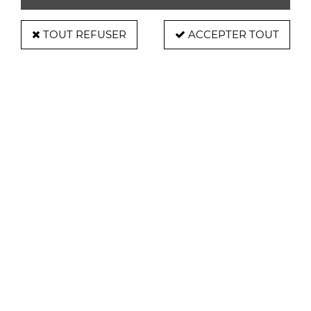
TOUT REFUSER
ACCEPTER TOUT
Lampe sweet brothers Tom -
Qeeboo
Soyez le premier à donner votre avis !
199
,
00
€
TTC
Réf. :
SWEETBROTHERSTOMQEEBOO
Lampe à poser en polycarbonate . Conçu pour l'intérieur.