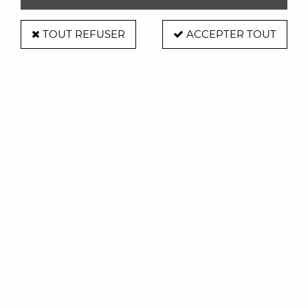
TOUT REFUSER
ACCEPTER TOUT
Lauki noyer 160 cm
Soyez le premier à donner votre avis !
4263
,
00
€
TTC