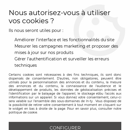
0
Nous autorisez-vous à utiliser
vos cookies ?
Ils nous seront utiles pour :
Accueil
>
Marques
>
Smati
Améliorer l'interface et les fonctionnalités du site
SMATI
Mesurer les campagnes marketing et proposer des
mises à jour sur nos produits
Gérer l'authentification et surveiller les erreurs
techniques
TRIER & FILTRER
Certains cookies sont nécessaires à des fins techniques, ils sont donc
dispensés de consentement. D'autres, non obligatoires, peuvent être
utilisés pour la personnalisation des annonces et du contenu, la mesure
des annonces et du contenu, la connaissance de l'audience et le
1 article sur
1
développement de produits, les données de géolocalisation précises et
l'identification par le balayage de l'appareil, le stockage et/ou l'accès aux
informations sur un appareil. Si vous donnez votre consentement, celui-ci
sera valable sur l’ensemble des sous-domaines de In-ty . Vous disposez de
la possibilité de retirer votre consentement à tout moment en cliquant sur
le widget en bas à droite de la page. Pour en savoir plus, consulter notre
politique de cookie.
CONFIGURER