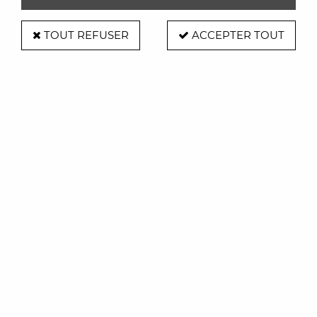
TOUT REFUSER
ACCEPTER TOUT
Smati
Parapluie canne résistant bois - Smati
29,00 €
ACHAT RAPIDE
1 article sur
1