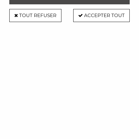
TOUT REFUSER
ACCEPTER TOUT
Table Machine
Pichet à eau Tile Bleu rose 1,5L - Table
Machine
39,90 €
ACHAT RAPIDE