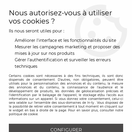
0
Nous autorisez-vous à utiliser
vos cookies ?
Ils nous seront utiles pour :
Accueil
>
Marques
>
Table Machine
Améliorer l'interface et les fonctionnalités du site
TABLE MACHINE
Mesurer les campagnes marketing et proposer des
mises à jour sur nos produits
Gérer l'authentification et surveiller les erreurs
techniques
TRIER & FILTRER
Certains cookies sont nécessaires à des fins techniques, ils sont donc
dispensés de consentement. D'autres, non obligatoires, peuvent être
utilisés pour la personnalisation des annonces et du contenu, la mesure
des annonces et du contenu, la connaissance de l'audience et le
12 articles sur
12
développement de produits, les données de géolocalisation précises et
l'identification par le balayage de l'appareil, le stockage et/ou l'accès aux
informations sur un appareil. Si vous donnez votre consentement, celui-ci
sera valable sur l’ensemble des sous-domaines de In-ty . Vous disposez de
la possibilité de retirer votre consentement à tout moment en cliquant sur
le widget en bas à droite de la page. Pour en savoir plus, consulter notre
politique de cookie.
CONFIGURER