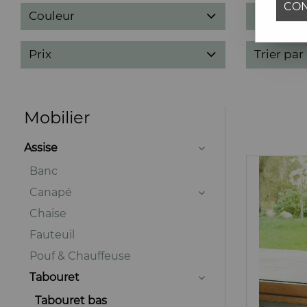
CON
Couleur
Designer
Prix
Trier par
Mobilier
Assise
Banc
Canapé
Chaise
Fauteuil
Pouf & Chauffeuse
Tabouret
Tabouret bas