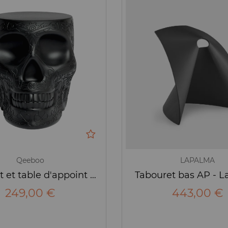
Qeeboo
LAPALMA
Tabouret et table d'appoint Mexico - Qeeboo
Tabouret bas AP - 
249,00 €
443,00 €