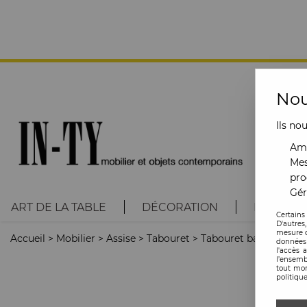
Nou
Ils no
Amé
Mes
pro
Gér
ART DE LA TABLE
DÉCORATION
LUMINAI
Certains
D'autres
mesure d
Accueil
>
Mobilier
>
Assise
>
Tabouret
>
Tabouret bas
données 
l'accès 
l’ensemb
tout mom
politique