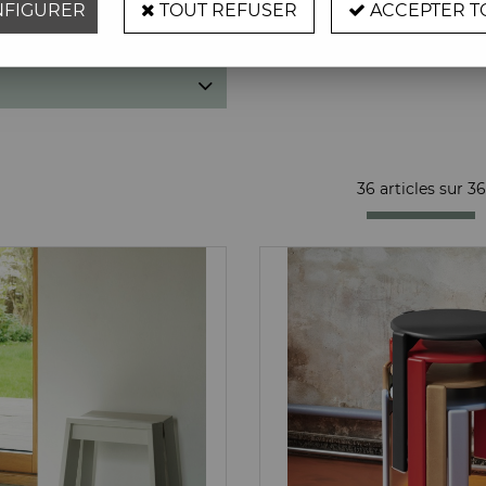
FIGURER
TOUT REFUSER
ACCEPTER T
s
Marques
36 articles sur
36