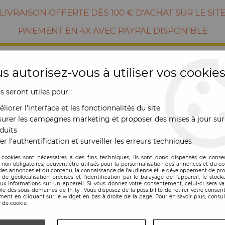
LIVRAISON OFFERTE DÈS 100 € D'ACHAT SUR LE SIT
PAIEMENT EN 4X AVEC PAYPAL DISPONIBLE
s autorisez-vous à utiliser vos cookies
us seront utiles pour :
liorer l'interface et les fonctionnalités du site
urer les campagnes marketing et proposer des mises à jour sur
duits
er l'authentification et surveiller les erreurs techniques
RE
MOBILIER
OUTDOOR
NOUVE
 cookies sont nécessaires à des fins techniques, ils sont donc dispensés de cons
, non obligatoires, peuvent être utilisés pour la personnalisation des annonces et du co
es annonces et du contenu, la connaissance de l'audience et le développement de prod
de géolocalisation précises et l'identification par le balayage de l'appareil, le stock
aux informations sur un appareil. Si vous donnez votre consentement, celui-ci sera va
le des sous-domaines de In-ty . Vous disposez de la possibilité de retirer votre conse
TABOURET BAS
ent en cliquant sur le widget en bas à droite de la page. Pour en savoir plus, consul
 de cookie.