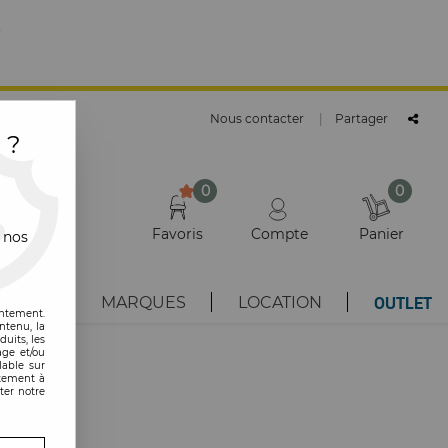
E
Nous contacter
|
Partager
 ?
0
0
Favoris
Compte
Panier
 nos
OUTLET
AUTÉS
MARQUES
LOCATION
entement.
ntenu, la
uits, les
age et/ou
lable sur
ntement à
ter notre