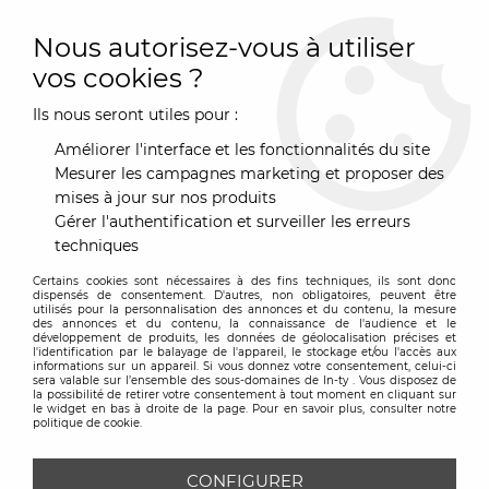
0
Nous autorisez-vous à utiliser
vos cookies ?
Ils nous seront utiles pour :
Accueil
>
Décoration
>
Mode & cadeaux
>
Montre
>
Montre Luna
- Alessandro Mendini - Alessi
Améliorer l'interface et les fonctionnalités du site
Mesurer les campagnes marketing et proposer des
mises à jour sur nos produits
Gérer l'authentification et surveiller les erreurs
techniques
Certains cookies sont nécessaires à des fins techniques, ils sont donc
dispensés de consentement. D'autres, non obligatoires, peuvent être
utilisés pour la personnalisation des annonces et du contenu, la mesure
des annonces et du contenu, la connaissance de l'audience et le
développement de produits, les données de géolocalisation précises et
l'identification par le balayage de l'appareil, le stockage et/ou l'accès aux
informations sur un appareil. Si vous donnez votre consentement, celui-ci
sera valable sur l’ensemble des sous-domaines de In-ty . Vous disposez de
la possibilité de retirer votre consentement à tout moment en cliquant sur
le widget en bas à droite de la page. Pour en savoir plus, consulter notre
politique de cookie.
CONFIGURER