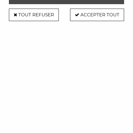
TOUT REFUSER
ACCEPTER TOUT
Montre Luna - Alessandro Mendini -
Alessi
Soyez le premier à donner votre avis !
199
,
00
€
TTC
Réf. :
LUNAORANGEALESSI
La montre Luna de chez Alessi possède un cadran de
diamètre 36mm et d'un bracelet en cuir .