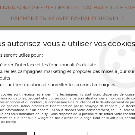
LIVRAISON OFFERTE DÈS 100 € D'ACHAT SUR LE SIT
PAIEMENT EN 4X AVEC PAYPAL DISPONIBLE
s autorisez-vous à utiliser vos cookies
us seront utiles pour :
liorer l'interface et les fonctionnalités du site
urer les campagnes marketing et proposer des mises à jour sur
duits
er l'authentification et surveiller les erreurs techniques
RE
MOBILIER
OUTDOOR
NOUVE
 cookies sont nécessaires à des fins techniques, ils sont donc dispensés de cons
, non obligatoires, peuvent être utilisés pour la personnalisation des annonces et du co
es annonces et du contenu, la connaissance de l'audience et le développement de prod
de géolocalisation précises et l'identification par le balayage de l'appareil, le stock
aux informations sur un appareil. Si vous donnez votre consentement, celui-ci sera va
le des sous-domaines de In-ty . Vous disposez de la possibilité de retirer votre conse
NOUVEAUTÉ
ent en cliquant sur le widget en bas à droite de la page. Pour en savoir plus, consul
 de cookie.