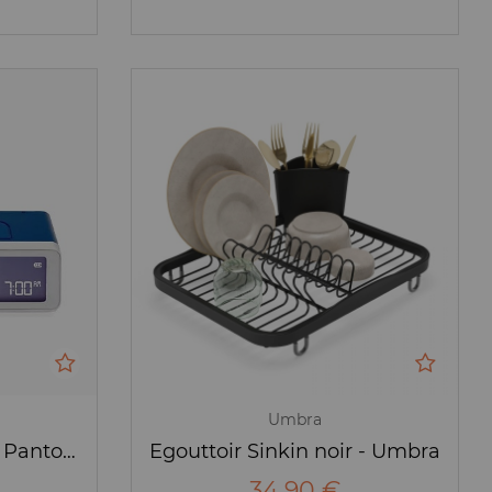
Umbra
Réveil - FLIP Classic - Pantone - Bleu - Lexon X
Egouttoir Sinkin noir - Umbra
34,90 €