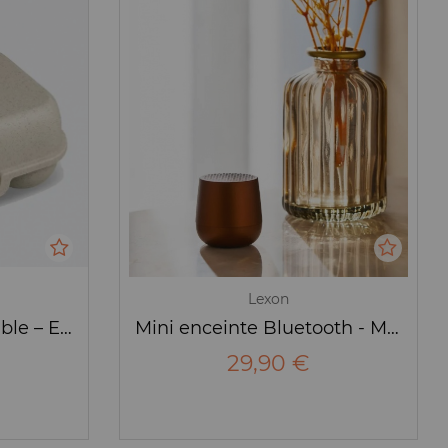
Lexon
BOÎTE À OEUFS X6 sable – EGGS TO GO MINI – BIO ORGANIC – KOZIOL
Mini enceinte Bluetooth - Mino - Bronze - Lexon
29,90 €