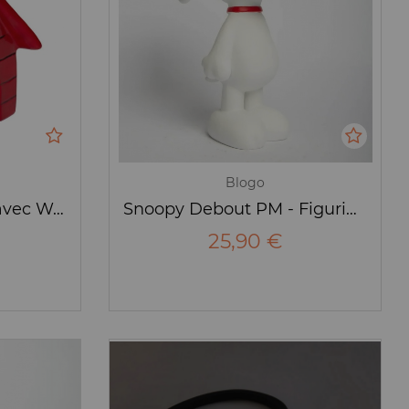
Blogo
Snoopy sur sa niche avec Woodstock - Figurine - Blogo
Snoopy Debout PM - Figurine - Blogo
25,90 €