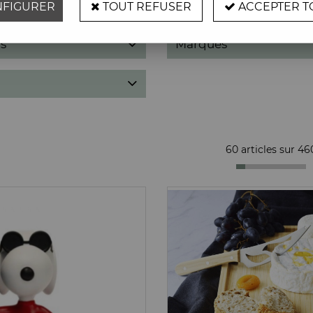
FIGURER
TOUT REFUSER
ACCEPTER T
s
Marques
60 articles sur
46