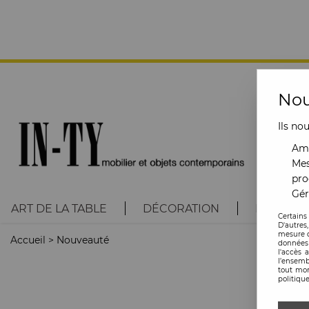
Nou
Ils no
Amé
Mes
pro
Gér
ART DE LA TABLE
DÉCORATION
LUMINAI
Certains
D'autres
mesure d
Accueil
>
Nouveauté
données 
l'accès 
l’ensemb
tout mom
politique