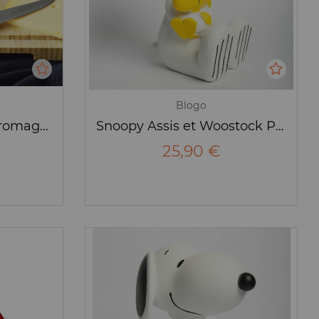
Blogo
Set de 2 couteaux à fromage - Pebbly
Snoopy Assis et Woostock PM - Figurine - Blogo
25,90 €