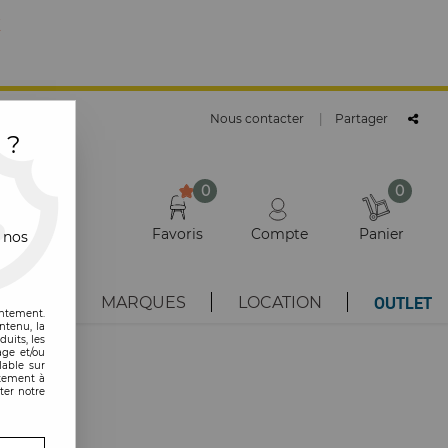
E
Nous contacter
|
Partager
 ?
0
0
Favoris
Compte
Panier
 nos
OUTLET
AUTÉS
MARQUES
LOCATION
entement.
ntenu, la
uits, les
age et/ou
lable sur
ntement à
ter notre