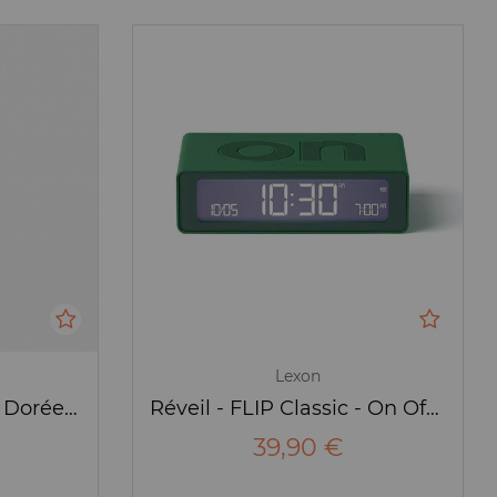
Lexon
Lampe LED - Steli S - Dorée - Lexon
Réveil - FLIP Classic - On Off - vert - Lexon
39,90 €