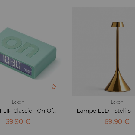
Lexon
Lexon
Réveil - FLIP Classic - On Off - vert menthe - Lexon
39,90 €
69,90 €