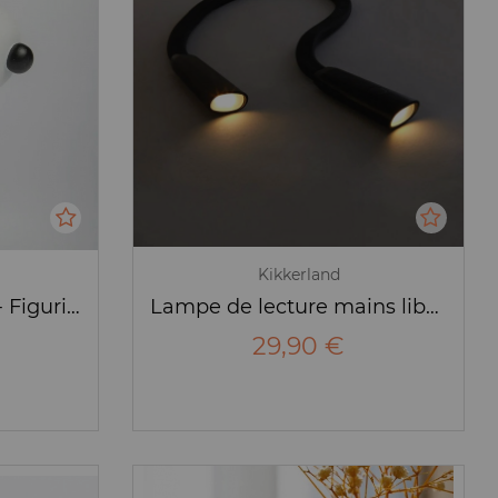
Kikkerland
Snoopy Aviateur GM - Figurine - Blogo
Lampe de lecture mains libres - Kikkerland
29,90 €