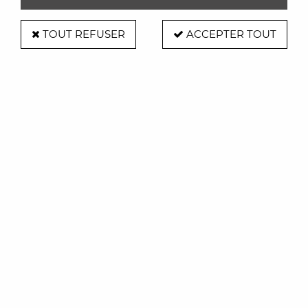
TOUT REFUSER
ACCEPTER TOUT
Balvi
Pot à crayons - The Head - Blanc -
Balvi
Soyez le premier à donner votre avis !
18
,
00
€
TTC