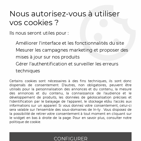
0
Nous autorisez-vous à utiliser
vos cookies ?
Ils nous seront utiles pour :
Accueil
>
Décoration
>
Rangement
>
Accessoires bureau
>
Pot à
crayons - The Head - Blanc - Balvi
Améliorer l'interface et les fonctionnalités du site
Mesurer les campagnes marketing et proposer des
mises à jour sur nos produits
Gérer l'authentification et surveiller les erreurs
techniques
Certains cookies sont nécessaires à des fins techniques, ils sont donc
dispensés de consentement. D'autres, non obligatoires, peuvent être
utilisés pour la personnalisation des annonces et du contenu, la mesure
des annonces et du contenu, la connaissance de l'audience et le
développement de produits, les données de géolocalisation précises et
l'identification par le balayage de l'appareil, le stockage et/ou l'accès aux
informations sur un appareil. Si vous donnez votre consentement, celui-ci
sera valable sur l’ensemble des sous-domaines de In-ty . Vous disposez de
la possibilité de retirer votre consentement à tout moment en cliquant sur
le widget en bas à droite de la page. Pour en savoir plus, consulter notre
politique de cookie.
CONFIGURER