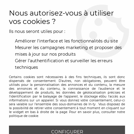
0
Nous autorisez-vous à utiliser
vos cookies ?
Ils nous seront utiles pour :
Accueil
>
Art de la Table
>
Couverts & Accessoires de tables
>
Set de table
>
Set de table - Flowers Tattoo - PODEVACHE
Améliorer l'interface et les fonctionnalités du site
Mesurer les campagnes marketing et proposer des
mises à jour sur nos produits
Gérer l'authentification et surveiller les erreurs
techniques
Certains cookies sont nécessaires à des fins techniques, ils sont donc
dispensés de consentement. D'autres, non obligatoires, peuvent être
utilisés pour la personnalisation des annonces et du contenu, la mesure
des annonces et du contenu, la connaissance de l'audience et le
développement de produits, les données de géolocalisation précises et
l'identification par le balayage de l'appareil, le stockage et/ou l'accès aux
informations sur un appareil. Si vous donnez votre consentement, celui-ci
sera valable sur l’ensemble des sous-domaines de In-ty . Vous disposez de
la possibilité de retirer votre consentement à tout moment en cliquant sur
le widget en bas à droite de la page. Pour en savoir plus, consulter notre
politique de cookie.
CONFIGURER