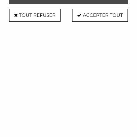
TOUT REFUSER
ACCEPTER TOUT
PÔDEVACHE
Set de table - Flowers Tattoo -
PODEVACHE
Soyez le premier à donner votre avis !
16
,
00
€
TTC