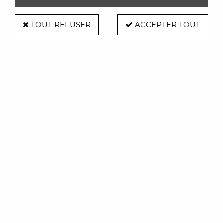
TOUT REFUSER
ACCEPTER TOUT
The Line
Skyline Rome-50cm-décoration
murale-The Line
Soyez le premier à donner votre avis !