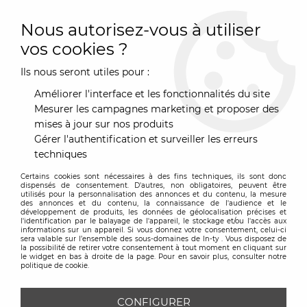
0
Nous autorisez-vous à utiliser
vos cookies ?
Ils nous seront utiles pour :
Accueil
>
Décoration
>
Décor mural & Ambiance
>
Papeterie - Affiche - Poster
>
Skyline Rome-50cm-décoration
Améliorer l'interface et les fonctionnalités du site
murale-The Line
Mesurer les campagnes marketing et proposer des
mises à jour sur nos produits
Gérer l'authentification et surveiller les erreurs
techniques
Certains cookies sont nécessaires à des fins techniques, ils sont donc
dispensés de consentement. D'autres, non obligatoires, peuvent être
utilisés pour la personnalisation des annonces et du contenu, la mesure
des annonces et du contenu, la connaissance de l'audience et le
développement de produits, les données de géolocalisation précises et
l'identification par le balayage de l'appareil, le stockage et/ou l'accès aux
informations sur un appareil. Si vous donnez votre consentement, celui-ci
sera valable sur l’ensemble des sous-domaines de In-ty . Vous disposez de
la possibilité de retirer votre consentement à tout moment en cliquant sur
le widget en bas à droite de la page. Pour en savoir plus, consulter notre
politique de cookie.
CONFIGURER