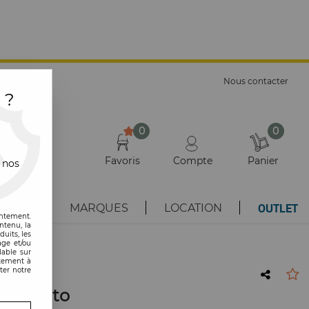
E
Nous contacter
 ?
0
0
Favoris
Compte
Panier
 nos
OUTLET
AUTÉS
MARQUES
LOCATION
entement.
ntenu, la
uits, les
age et/ou
lable sur
ntement à
ter notre
 - Muuto