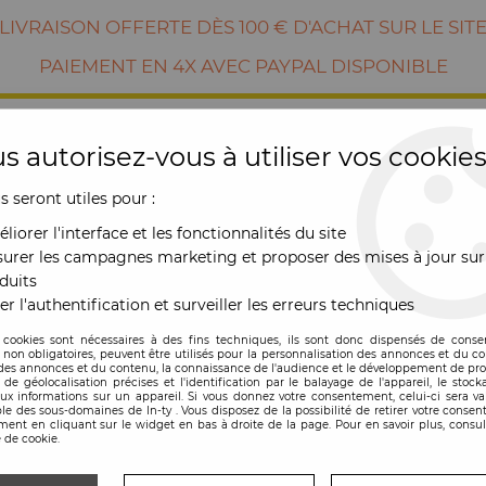
LIVRAISON OFFERTE DÈS 100 € D'ACHAT SUR LE SIT
PAIEMENT EN 4X AVEC PAYPAL DISPONIBLE
s autorisez-vous à utiliser vos cookies
us seront utiles pour :
liorer l'interface et les fonctionnalités du site
urer les campagnes marketing et proposer des mises à jour sur
duits
er l'authentification et surveiller les erreurs techniques
RE
MOBILIER
OUTDOOR
NOUVE
 cookies sont nécessaires à des fins techniques, ils sont donc dispensés de cons
, non obligatoires, peuvent être utilisés pour la personnalisation des annonces et du co
es annonces et du contenu, la connaissance de l'audience et le développement de prod
de géolocalisation précises et l'identification par le balayage de l'appareil, le stock
aux informations sur un appareil. Si vous donnez votre consentement, celui-ci sera va
le des sous-domaines de In-ty . Vous disposez de la possibilité de retirer votre conse
ent en cliquant sur le widget en bas à droite de la page. Pour en savoir plus, consul
 de cookie.
Suspension AMBIT