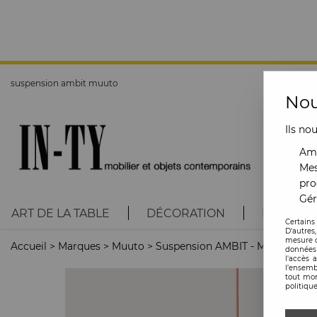
suspension ambit muuto
Nou
Ils no
Amé
Mes
pro
Gér
ART DE LA TABLE
DÉCORATION
LUMINAI
Certains
D'autres
mesure d
Accueil
>
Marques
>
Muuto
>
Suspension AMBIT - Muuto
données 
l'accès 
l’ensemb
tout mom
politique