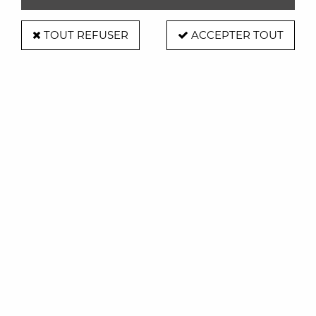
TOUT REFUSER
ACCEPTER TOUT
Suspension Luce - Hartô
Soyez le premier à donner votre avis !
106
,
00
€
TTC