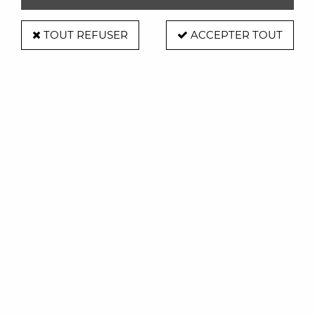
TOUT REFUSER
ACCEPTER TOUT
Table basse Zipolite diam 76 cm -
Boqa
Soyez le premier à donner votre avis !