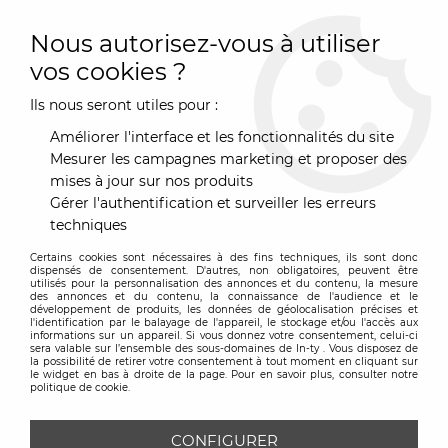
0
Nous autorisez-vous à utiliser
vos cookies ?
Ils nous seront utiles pour :
Accueil
>
Marques
>
Boqa
>
Table basse Zipolite diam 76 cm -
Boqa
Améliorer l'interface et les fonctionnalités du site
Mesurer les campagnes marketing et proposer des
mises à jour sur nos produits
Gérer l'authentification et surveiller les erreurs
techniques
Certains cookies sont nécessaires à des fins techniques, ils sont donc
dispensés de consentement. D'autres, non obligatoires, peuvent être
utilisés pour la personnalisation des annonces et du contenu, la mesure
des annonces et du contenu, la connaissance de l'audience et le
développement de produits, les données de géolocalisation précises et
l'identification par le balayage de l'appareil, le stockage et/ou l'accès aux
informations sur un appareil. Si vous donnez votre consentement, celui-ci
sera valable sur l’ensemble des sous-domaines de In-ty . Vous disposez de
la possibilité de retirer votre consentement à tout moment en cliquant sur
le widget en bas à droite de la page. Pour en savoir plus, consulter notre
politique de cookie.
CONFIGURER