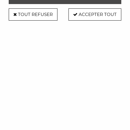
TOUT REFUSER
ACCEPTER TOUT
Table haute ronde "weekend" -
Petite friture
Soyez le premier à donner votre avis !