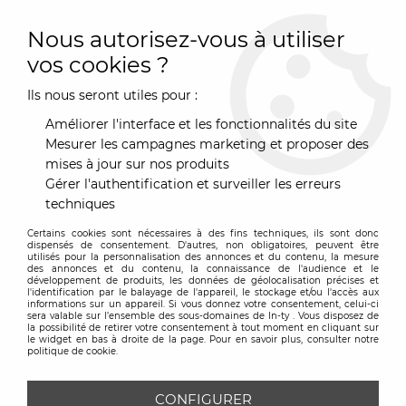
0
Nous autorisez-vous à utiliser
vos cookies ?
Ils nous seront utiles pour :
Accueil
>
Marques
>
Petite Friture
>
Table haute ronde
"weekend" - Petite friture
Améliorer l'interface et les fonctionnalités du site
Mesurer les campagnes marketing et proposer des
mises à jour sur nos produits
Gérer l'authentification et surveiller les erreurs
techniques
Certains cookies sont nécessaires à des fins techniques, ils sont donc
dispensés de consentement. D'autres, non obligatoires, peuvent être
utilisés pour la personnalisation des annonces et du contenu, la mesure
des annonces et du contenu, la connaissance de l'audience et le
développement de produits, les données de géolocalisation précises et
l'identification par le balayage de l'appareil, le stockage et/ou l'accès aux
informations sur un appareil. Si vous donnez votre consentement, celui-ci
sera valable sur l’ensemble des sous-domaines de In-ty . Vous disposez de
la possibilité de retirer votre consentement à tout moment en cliquant sur
le widget en bas à droite de la page. Pour en savoir plus, consulter notre
politique de cookie.
CONFIGURER