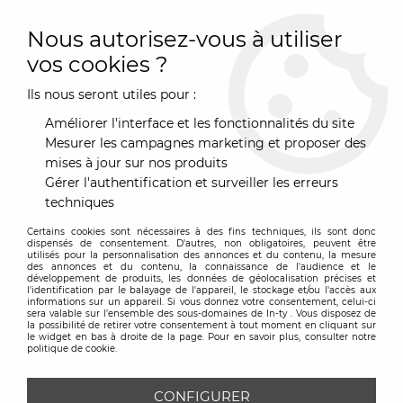
0
Nous autorisez-vous à utiliser
vos cookies ?
Ils nous seront utiles pour :
Accueil
>
Mobilier
>
Nos tables
>
Tables
>
Table Nuur - Arper
Améliorer l'interface et les fonctionnalités du site
Mesurer les campagnes marketing et proposer des
mises à jour sur nos produits
Gérer l'authentification et surveiller les erreurs
techniques
Certains cookies sont nécessaires à des fins techniques, ils sont donc
dispensés de consentement. D'autres, non obligatoires, peuvent être
utilisés pour la personnalisation des annonces et du contenu, la mesure
des annonces et du contenu, la connaissance de l'audience et le
développement de produits, les données de géolocalisation précises et
l'identification par le balayage de l'appareil, le stockage et/ou l'accès aux
informations sur un appareil. Si vous donnez votre consentement, celui-ci
sera valable sur l’ensemble des sous-domaines de In-ty . Vous disposez de
la possibilité de retirer votre consentement à tout moment en cliquant sur
le widget en bas à droite de la page. Pour en savoir plus, consulter notre
politique de cookie.
CONFIGURER