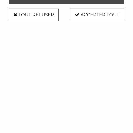
TOUT REFUSER
ACCEPTER TOUT
Table Nuur - Arper
Soyez le premier à donner votre avis !
3164
,
00
€
TTC